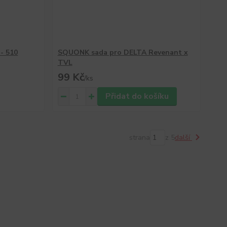
- 510
SQUONK sada pro DELTA Revenant x
TVL
99 Kč
/
ks
Přidat do košíku
strana
z 5
další