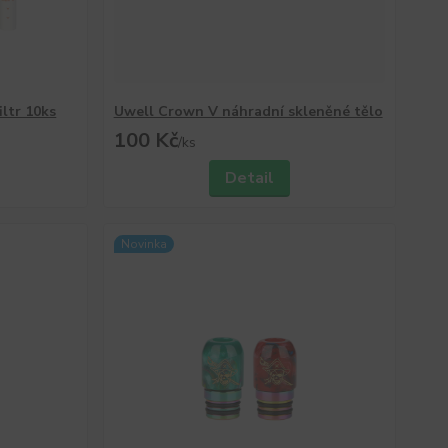
iltr 10ks
Uwell Crown V náhradní skleněné tělo
100 Kč
/
ks
Detail
Novinka