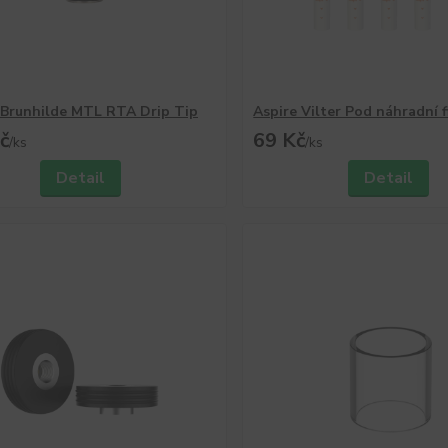
 Brunhilde MTL RTA Drip Tip
Aspire Vilter Pod náhradní f
č
69 Kč
/
ks
/
ks
Detail
Detail