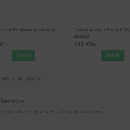
so SKRR náhradní skleněné
GeekVape Aegis Boost POD 
l
adaptér
č
149 Kč
/
ks
/
ks
Detail
Detail
další produkty (15)
ušenství
tegorii nabízíme příslušenství pro pohodový vaping