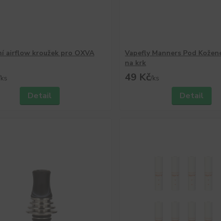
í airflow kroužek pro OXVA
Vapefly Manners Pod Kožen
na krk
49 Kč
/
ks
/
ks
Detail
Detail