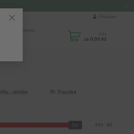
Přihlášení
 si rady? Zavolejte.
0
ks
184 411
za
0,00 Kč
á 8:00 - 16:00
ičky - plničky
Pouzdra
Do
Kč