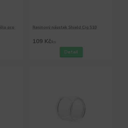
ělo pro
Resinový náustek Shield Cig 510
109 Kč
/
ks
Detail