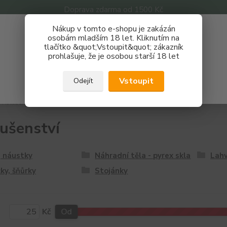
Doprava zdarma od 1500 Kč
Nákup v tomto e-shopu je zakázán
Získej slevu 3%
osobám mladším 18 let. Kliknutím na
tlačítko &quot;Vstoupit&quot; zákazník
Zaregistruj se a nakupuj se slevou právě teď!
Nevíte
prohlašuje, že je osobou starší 18 let
Hledat
733 
REGISTRAČNÍ FORMULÁŘ
Po - P
Vstoupit
Odejít
Zavřít
říslušenství
lušenství
, náustky
Náhradní těla - pyrex skla
Lahv
ky, šňůrky
Stojánky
Kč
Od