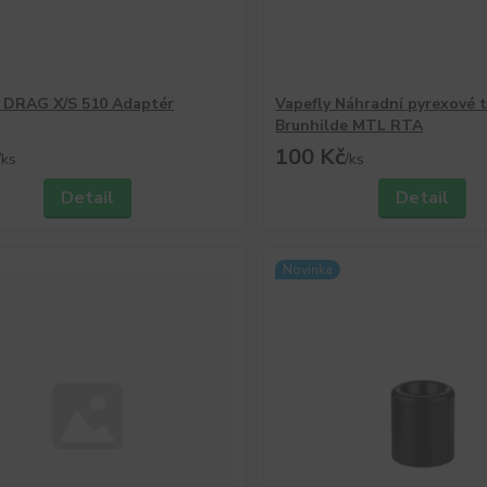
 DRAG X/S 510 Adaptér
Vapefly Náhradní pyrexové t
Brunhilde MTL RTA
100 Kč
/
ks
/
ks
Detail
Detail
Novinka