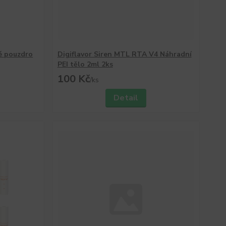
é pouzdro
Digiflavor Siren MTL RTA V4 Náhradní
PEI tělo 2ml 2ks
100 Kč
/
ks
Detail