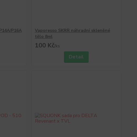
 P14A/P16A
Vaporesso SKRR náhradní skleněné
tělo 8ml
100 Kč
/
ks
Detail