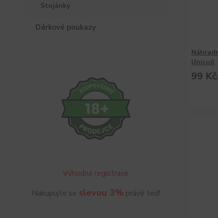
Stojánky
Dárkové poukazy
Náhradn
Unicoil
99 Kč
Výhodná registrace
slevou 3%
Nakupujte se
právě teď!