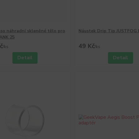
so náhradní skleněné tělo pro
Náustek Drip Tip JUSTFOG
ANK 25
č
49 Kč
/
ks
/
ks
Detail
Detail