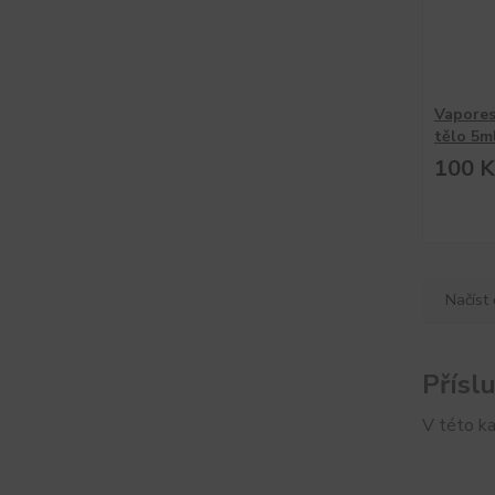
Vapores
tělo 5m
100 K
Načíst 
Přísl
V této ka