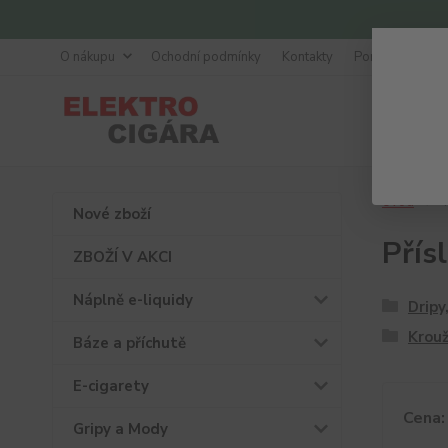
O nákupu
Ochodní podmínky
Kontakty
Poradna
Úvod
P
Nové zboží
Přís
ZBOŽÍ V AKCI
Náplně e-liquidy
Dripy
Krouž
Báze a příchutě
E-cigarety
Cena:
Gripy a Mody