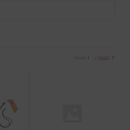
strana
z 5
další