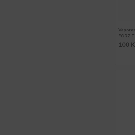
Vapores
FORZ T
100 K