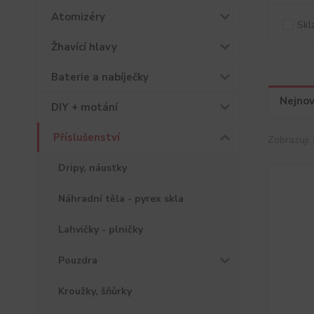
Atomizéry
Skl
Žhavící hlavy
Baterie a nabíječky
Nejnov
DIY + motání
Příslušenství
Zobrazuji 
Dripy, náustky
Náhradní těla - pyrex skla
Lahvičky - plničky
Pouzdra
Kroužky, šňůrky