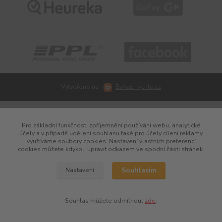
Vytvořeno na
Eshop-rychle.cz
Pro základní funkčnost, zpříjemnění používání webu, analytické
účely a v případě udělení souhlasu také pro účely cílení reklamy
využíváme soubory cookies. Nastavení vlastních preferencí
cookies můžete kdykoli upravit odkazem ve spodní části stránek.
Souhlasím
Nastavení
Souhlas můžete odmítnout
zde
.