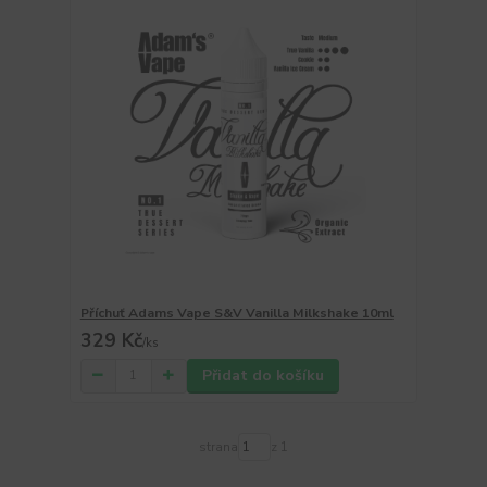
Příchuť Adams Vape S&V Vanilla Milkshake 10ml
329 Kč
/
ks
Přidat do košíku
strana
z 1