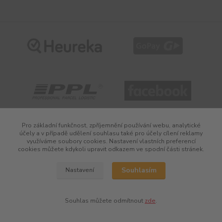
Pro základní funkčnost, zpříjemnění používání webu, analytické
Vytvořeno na
Eshop-rychle.cz
účely a v případě udělení souhlasu také pro účely cílení reklamy
využíváme soubory cookies. Nastavení vlastních preferencí
cookies můžete kdykoli upravit odkazem ve spodní části stránek.
Souhlasím
Nastavení
Souhlas můžete odmítnout
zde
.