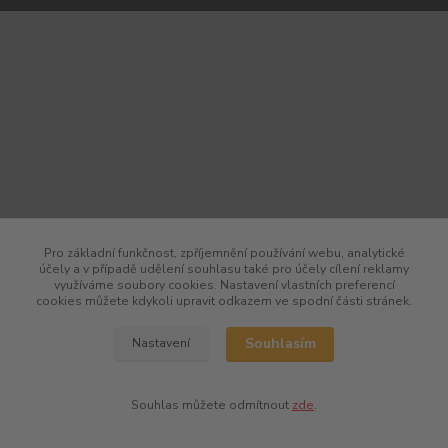
Pro základní funkčnost, zpříjemnění používání webu, analytické
účely a v případě udělení souhlasu také pro účely cílení reklamy
využíváme soubory cookies. Nastavení vlastních preferencí
cookies můžete kdykoli upravit odkazem ve spodní části stránek.
Souhlasím
Nastavení
Souhlas můžete odmítnout
zde
.