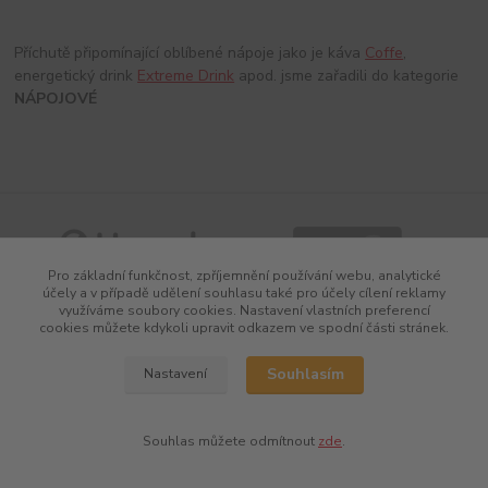
Příchutě připomínající oblíbené nápoje jako je káva
Coffe
,
energetický drink
Extreme Drink
apod. jsme zařadili do kategorie
NÁPOJOVÉ
Pro základní funkčnost, zpříjemnění používání webu, analytické
účely a v případě udělení souhlasu také pro účely cílení reklamy
využíváme soubory cookies. Nastavení vlastních preferencí
cookies můžete kdykoli upravit odkazem ve spodní části stránek.
Souhlasím
Nastavení
Vytvořeno na
Eshop-rychle.cz
Souhlas můžete odmítnout
zde
.