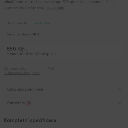
přináší perfektní požitek z vapingu RTA atomizér s objemem 2ml je
zajímavý především svo...
celý popis
Dostupnost
na dotaz
Nejsme plátci DPH
850 Kč
/
ks
Momentálně není k dispozici
Číslo produktu:
748
Hlídat cenu / dostupnost
Kompletní specifikace
Komentáře
0
Kompletní specifikace