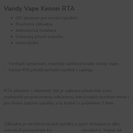
Vandy Vape Kensei RTA
DIY atomizér pro motání spirálek
Prostorná základna
Jednoduchá instalace
Dokonalý přívod vzduchu
Horní plnění
Vynikající zpracování, materiály špičkové kvality Vandy Vape
Kensei RTA přináší perfektní požitek z vapingu
RTA atomizér s objemem 2ml je zajímavý především svou
znamenitě propracovanou základnou, která nabízí dostatek místa i
pro široké clapton spirálky, a to klidně i s průměrem 3,5mm.
Základna je navržena na dvě spirálky a jejich instalace je díky
schodově postaveným kontaktům velmi jednoduchá. Stejně tak