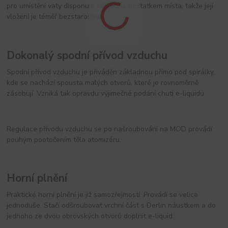
pro umístění vaty disponuje základná dostatkem místa, takže její
vložení je téměř bezstarostné.
Dokonalý spodní přívod vzduchu
Spodní přívod vzduchu je přiváděn základnou přímo pod spirálky,
kde se nachází spousta malých otvorů, které je rovnoměrně
zásobují. Vzniká tak opravdu výjimečné podání chuti e-liquidu.
Regulace přívodu vzduchu se po našroubování na MOD provádí
pouhým pootočením těla atomizéru.
Horní plnění
Praktické horní plnění je již samozřejmostí. Provádí se velice
jednoduše. Stačí odšroubovat vrchní část s Derlin náustkem a do
jednoho ze dvou obrovských otvorů doplnit e-liquid.