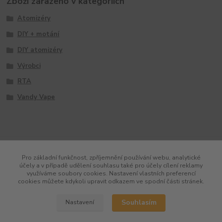
Zboží zařazeno v kategoriích
Atomizéry
DIY + motání
DIY atomizéry
Výrobci
RTA
Vandy Vape
Pro základní funkčnost, zpříjemnění používání webu, analytické
účely a v případě udělení souhlasu také pro účely cílení reklamy
využíváme soubory cookies. Nastavení vlastních preferencí
cookies můžete kdykoli upravit odkazem ve spodní části stránek.
Souhlasím
Nastavení