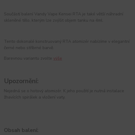
Součástí balení Vandy Vape Kensei RTA je také větší náhradní
skleněné tělo, kterým lze zvýšit objem tanku na 4ml.
Tento dokonalé konstruovaný RTA atomizér nabízíme v elegantní
černé nebo stříbrné barvě.
Barevnou variantu zvolte
výše
Upozornění:
Nejedná se o hotový atomizér. K jeho použití je nutná instalace
žhavících spirálek a vložení vaty.
Obsah balení: