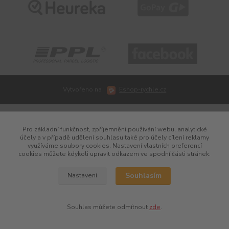
Vytvořeno na
Eshop-rychle.cz
Pro základní funkčnost, zpříjemnění používání webu, analytické
účely a v případě udělení souhlasu také pro účely cílení reklamy
využíváme soubory cookies. Nastavení vlastních preferencí
cookies můžete kdykoli upravit odkazem ve spodní části stránek.
Souhlasím
Nastavení
Souhlas můžete odmítnout
zde
.