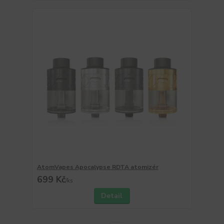
AtomVapes Apocalypse RDTA atomizér
699 Kč
/
ks
Detail