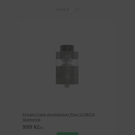
strana
z 1
Steam Crave Aromamizer Plus V2 RDTA
Gunmetal
999 Kč
/
ks