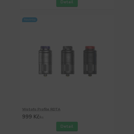
Detail
Novinka
Wotofo Profile RDTA
999 Kč
/
ks
Detail