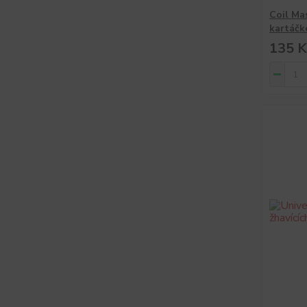
Coil Ma
kartáč
135 K