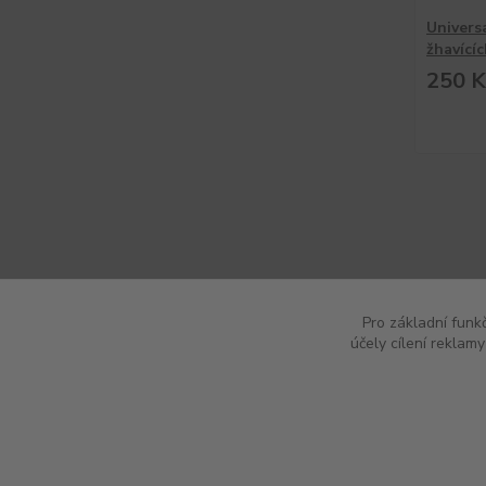
Univers
žhavícíc
250 K
Pro základní funk
účely cílení reklam