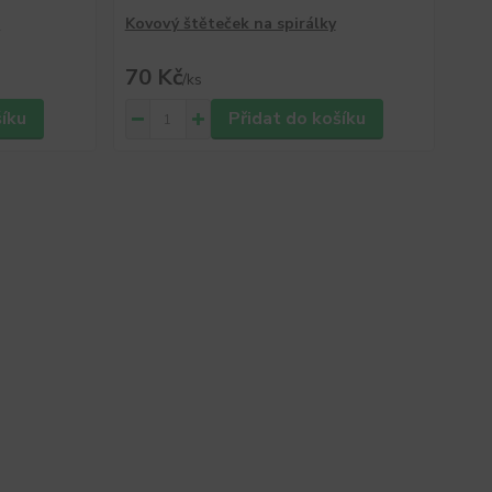
k
Kovový štěteček na spirálky
70 Kč
/
ks
šíku
Přidat do košíku