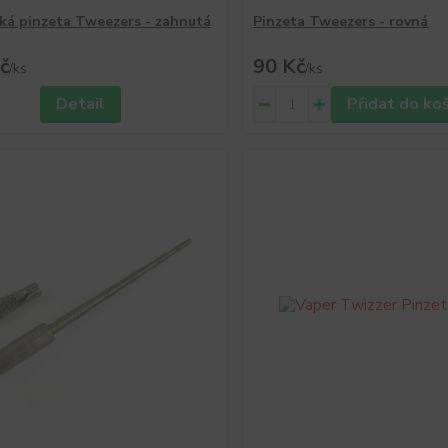
ká pinzeta Tweezers - zahnutá
Pinzeta Tweezers - rovná
č
90 Kč
/
ks
/
ks
Detail
Přidat do ko