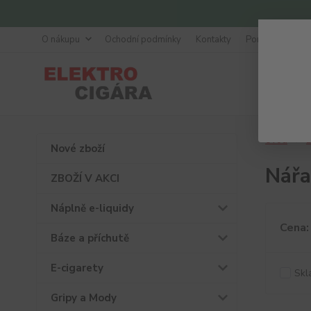
O nákupu
Ochodní podmínky
Kontakty
Poradna
Úvod
D
Nové zboží
Nářa
ZBOŽÍ V AKCI
Náplně e-liquidy
Cena:
Báze a příchutě
E-cigarety
Skl
Gripy a Mody