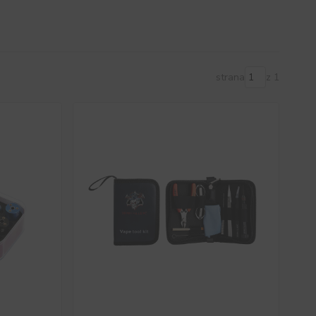
strana
z 1