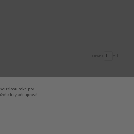
strana
z 1
 souhlasu také pro
žete kdykoli upravit