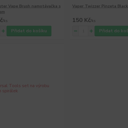
ster Vape Brush namotávačka s
Vaper Twizzer Pinzeta Blac
kem
č
150 Kč
/
ks
/
ks
Přidat do košíku
Přidat do ko