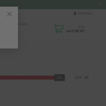
Přihlášení
 si rady? Zavolejte.
0
ks
184 411
za
0,00 Kč
á 8:00 - 16:00
Do
Kč