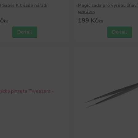
Saber Kit sada nářadí
Magic sada pro výrobu žhaví
spirálek
č
199 Kč
/
ks
/
ks
Detail
Detail