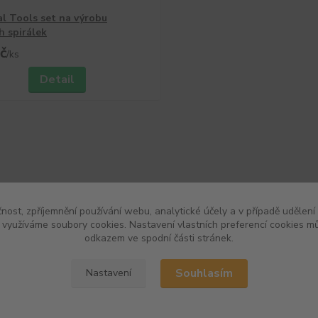
al Tools set na výrobu
h spirálek
č
/
ks
Detail
čnost, zpříjemnění používání webu, analytické účely a v případě udělení
y využíváme soubory cookies. Nastavení vlastních preferencí cookies mů
odkazem ve spodní části stránek.
Souhlasím
Nastavení