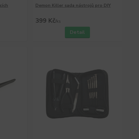
cích
Demon Killer sada nástrojů pro DIY
399 Kč
/
ks
Detail