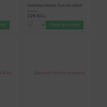
GeekVape Simple Tool set nářadí
390 Kč
229 Kč
/
ks
šíku
Přidat do košíku