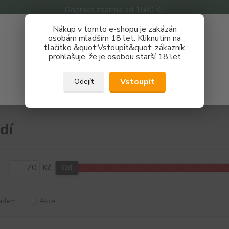
Doprava zdarma od 1500 Kč
Nákup v tomto e-shopu je zakázán
Získej slevu 3%
osobám mladším 18 let. Kliknutím na
tlačítko &quot;Vstoupit&quot; zákazník
Zaregistruj se a nakupuj se slevou právě teď!
Nevíte
prohlašuje, že je osobou starší 18 let
Hledat
733 
REGISTRAČNÍ FORMULÁŘ
Po - P
Vstoupit
Odejít
Zavřít
IY + motání
Nářadí
dí
Kč
Od
adem
Akce