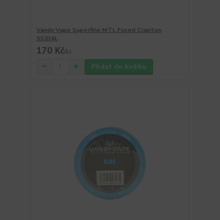
Vandy Vape Superfine MTL Fused Clapton
SS316L
170 Kč
/
ks
Přidat do košíku