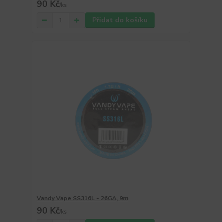
90 Kč
/
ks
Přidat do košíku
Vandy Vape SS316L - 26GA, 9m
90 Kč
/
ks