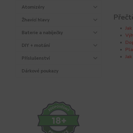
Atomizéry
Přečt
Žhavící hlavy
Jak
Baterie a nabíječky
Výh
Dop
DIY + motání
Pla
Jak
Příslušenství
Dárkové poukazy