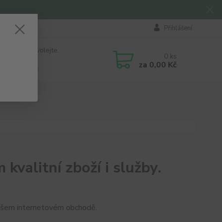
Přihlášení
 si rady? Zavolejte.
0
ks
184 411
za
0,00 Kč
á 8:00 - 16:00
kvalitní zboží i služby.
našem internetovém obchodě.