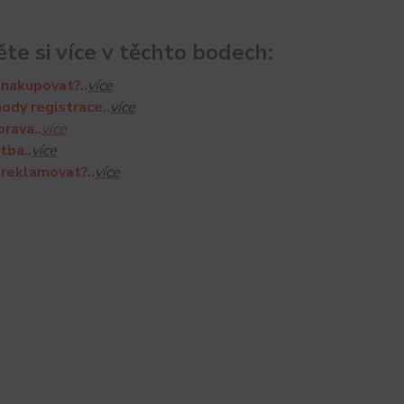
ěte si více v těchto bodech:
 nakupovat?..
více
ody registrace..
více
rava..
více
tba..
více
 reklamovat?..
více