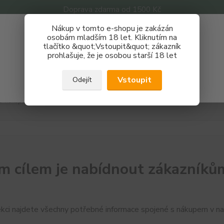
Doprava zdarma od 1500 Kč
Nákup v tomto e-shopu je zakázán
Získej slevu 3%
osobám mladším 18 let. Kliknutím na
tlačítko &quot;Vstoupit&quot; zákazník
Zaregistruj se a nakupuj se slevou právě teď!
Nevíte
prohlašuje, že je osobou starší 18 let
Hledat
733 
REGISTRAČNÍ FORMULÁŘ
Po - P
Vstoupit
Odejít
Zavřít
O nákupu
m cílem je nabídnout zákazníkům 
ekci najdete všechny potřebné informace spojené s nákupem v 