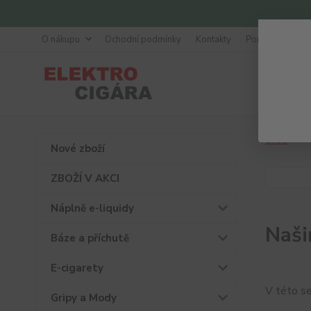
O nákupu
Ochodní podmínky
Kontakty
Poradna
Úvod
Nové zboží
ZBOŽÍ V AKCI
Náplně e-liquidy
Naši
Báze a příchutě
E-cigarety
V této s
Gripy a Mody