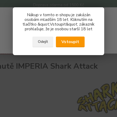
Doprava zdarma od 1500 Kč
Nákup v tomto e-shopu je zakázán
Získej slevu 3%
osobám mladším 18 let. Kliknutím na
tlačítko &quot;Vstoupit&quot; zákazník
Zaregistruj se a nakupuj se slevou právě teď!
Nevíte
prohlašuje, že je osobou starší 18 let
Hledat
733 
REGISTRAČNÍ FORMULÁŘ
Po - P
Vstoupit
Odejít
Zavřít
áze a příchutě
Příchutě
IMPERIA Shark Attack
hutě IMPERIA Shark Attack