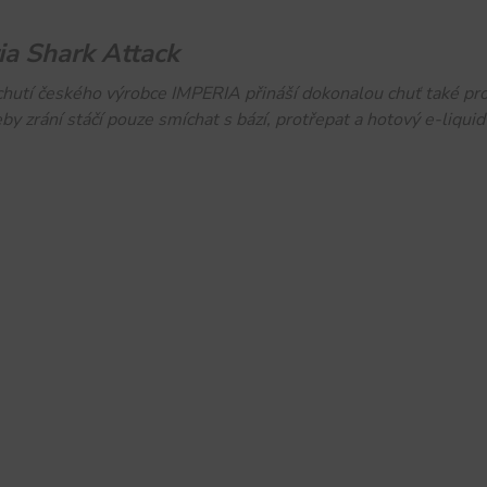
ia Shark Attack
chutí českého výrobce IMPERIA přináší dokonalou chuť také pro 
by zrání stáčí pouze smíchat s bází, protřepat a hotový e-liqui