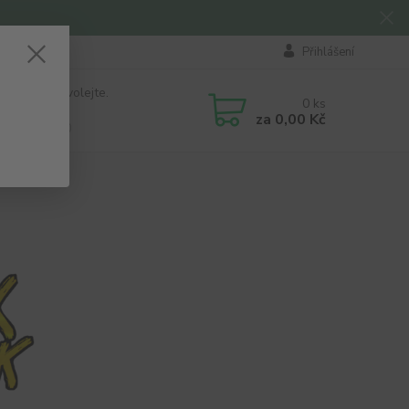
Přihlášení
 si rady? Zavolejte.
0
ks
184 411
za
0,00 Kč
á 8:00 - 16:00