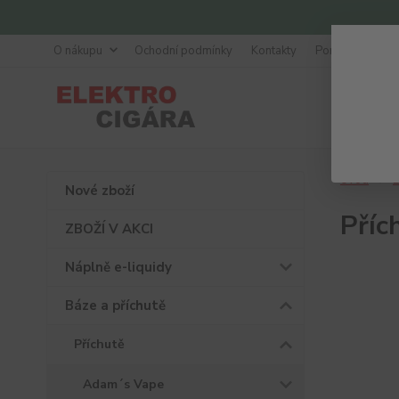
O nákupu
Ochodní podmínky
Kontakty
Poradna
Úvod
B
Nové zboží
Příc
ZBOŽÍ V AKCI
Náplně e-liquidy
Báze a příchutě
Příchutě
Adam´s Vape