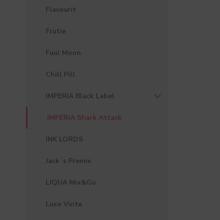
Flavourit
Frutie
Fuul Moon
Chill Pill
IMPERIA Black Label
IMPERIA Shark Attack
INK LORDS
Jack´s Premix
LIQUA Mix&Go
Luxe Vinte