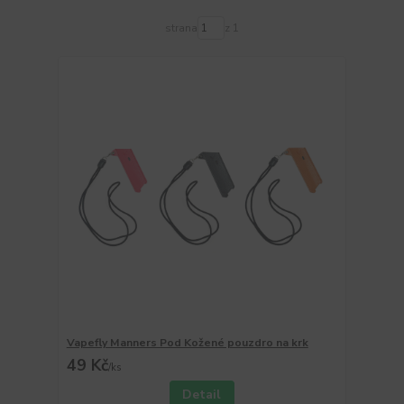
strana
z 1
Vapefly Manners Pod Kožené pouzdro na krk
49 Kč
/
ks
Detail