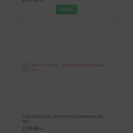
/
ks
Detail
TI BAR EDITION - Watermelon Pineapple S&V
5ml
219 Kč
/
ks