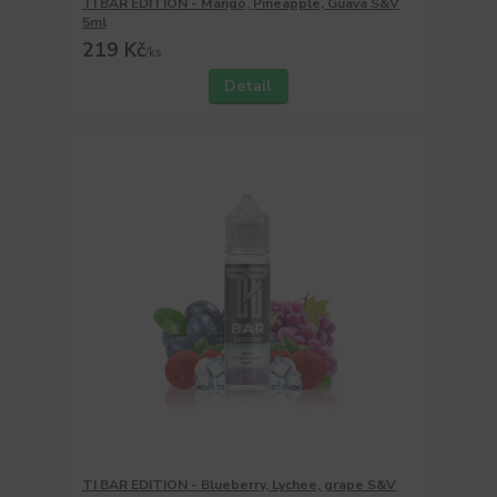
TI BAR EDITION - Mango, Pineapple, Guava S&V
5ml
219 Kč
/
ks
Detail
TI BAR EDITION - Blueberry, Lychee, grape S&V