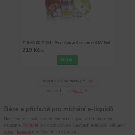
TI BAR EDITION - Pear Apple Cranberry S&V 5ml
219 Kč
/
ks
Detail
Načíst další produkty (15)
strana
z 22
další
Báze a příchutě pro míchání e-liquidů
Namíchejte si svůj vlastní domácí e-liquid. V této kategorii
nabízíme
Příchutě
pro dochucování vlastních e-liquidů, základní
báze
i
boostery
od kvalitních výrobců