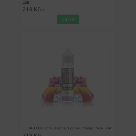
5ml
219 Kč
/
ks
Detail
TI BAR EDITION - Grape, Lychee, mango S&V 5ml
219 Kč