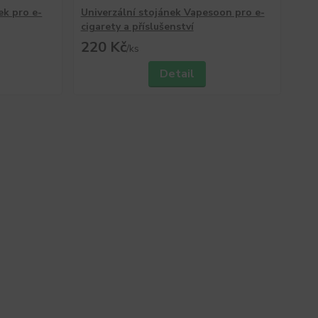
ek pro e-
Univerzální stojánek Vapesoon pro e-
cigarety a příslušenství
220 Kč
/
ks
Detail