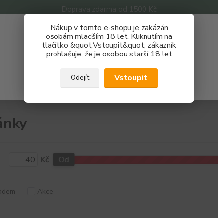
Doprava zdarma od 1500 Kč
Nákup v tomto e-shopu je zakázán
Získej slevu 3%
osobám mladším 18 let. Kliknutím na
tlačítko &quot;Vstoupit&quot; zákazník
Zaregistruj se a nakupuj se slevou právě teď!
Nevíte
prohlašuje, že je osobou starší 18 let
Hledat
733 
REGISTRAČNÍ FORMULÁŘ
Po - P
Vstoupit
Odejít
Zavřít
říslušenství
Stojánky
ánky
Kč
Od
adem
Akce