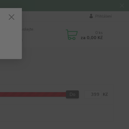
Přihlášení
 si rady? Zavolejte.
0
ks
184 411
za
0,00 Kč
á 8:00 - 16:00
Do
Kč