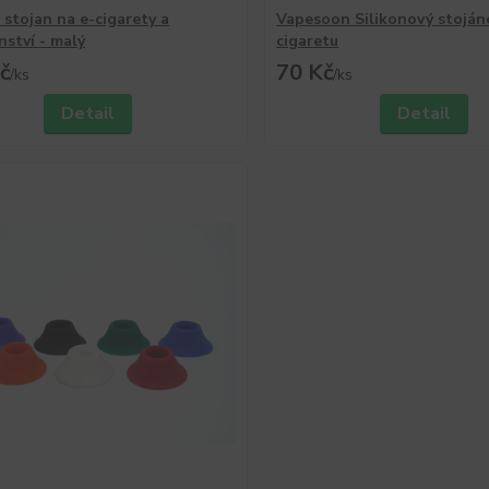
 stojan na e-cigarety a
Vapesoon Silikonový stoján
nství - malý
cigaretu
č
70 Kč
/
ks
/
ks
Detail
Detail