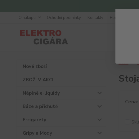
O nákupu
Ochodní podmínky
Kontakty
Poradna
Úvod
P
Nové zboží
Stoj
ZBOŽÍ V AKCI
Náplně e-liquidy
Cena:
Báze a příchutě
E-cigarety
Skl
Gripy a Mody