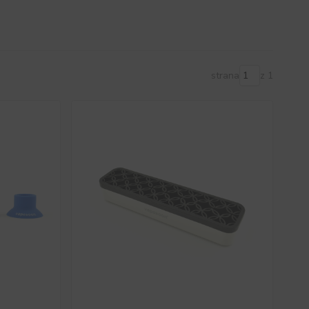
strana
z 1