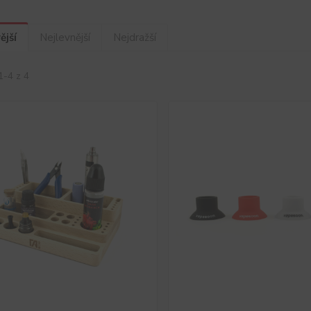
ější
Nejlevnější
Nejdražší
1-4 z 4