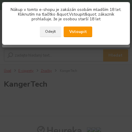
Doprava zdarma od 1500 Kč
Nákup v tomto e-shopu je zakázán osobám mladším 18 let.
Získej slevu 3%
Kliknutím na tlačítko &quot;Vstoupit&quot; zákazník
0
ks
733 184 411
prohlašuje, že je osobou starší 18 let
za
0,00 Kč
Po - Pá 8:00 - 16:00
Zaregistruj se a nakupuj se slevou právě teď!
REGISTRAČNÍ FORMULÁŘ
Vstoupit
Odejít
Menu
Zavřít
Hledat
Úvod
E-cigarety
Značky
KangerTech
KangerTech