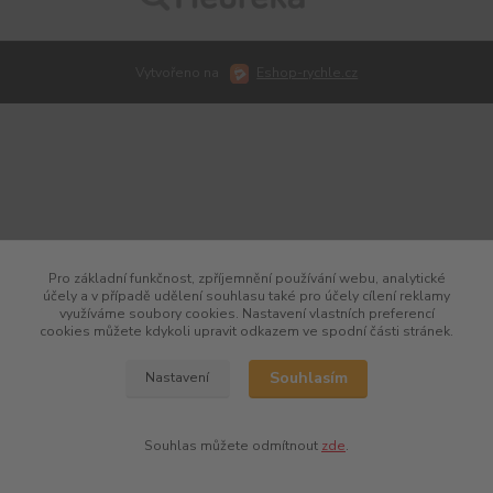
Vytvořeno na
Eshop-rychle.cz
Pro základní funkčnost, zpříjemnění používání webu, analytické
účely a v případě udělení souhlasu také pro účely cílení reklamy
využíváme soubory cookies. Nastavení vlastních preferencí
cookies můžete kdykoli upravit odkazem ve spodní části stránek.
Souhlasím
Nastavení
Souhlas můžete odmítnout
zde
.