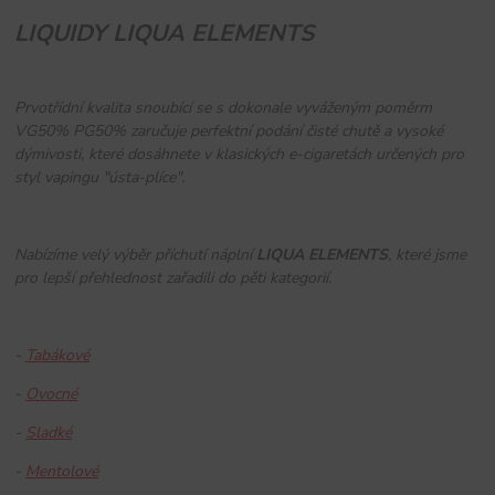
LIQUIDY LIQUA ELEMENTS
Prvotřídní kvalita snoubící se s dokonale vyváženým poměrm
VG50% PG50% zaručuje perfektní podání čisté chutě a vysoké
dýmivosti, které dosáhnete v klasických e-cigaretách určených pro
styl vapingu "ústa-plíce".
Nabízíme velý výběr příchutí náplní
LIQUA ELEMENTS
, které jsme
pro lepší přehlednost zařadili do pěti kategorií.
-
Tabákové
-
Ovocné
-
Sladké
-
Mentolové