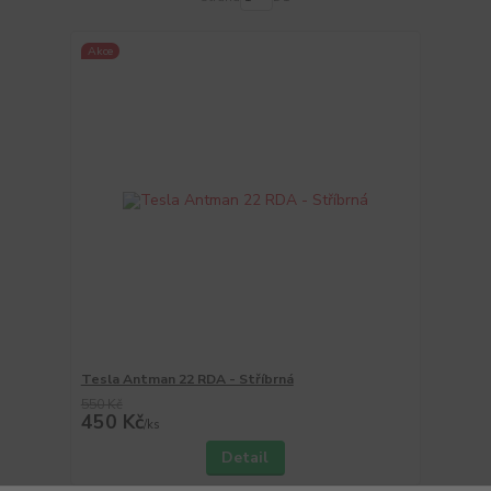
Akce
Tesla Antman 22 RDA - Stříbrná
550 Kč
450 Kč
/
ks
Detail