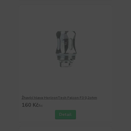
Žhavící hlava HorizonTech Falcon F3 0,2ohm
160 Kč
/
ks
Detail