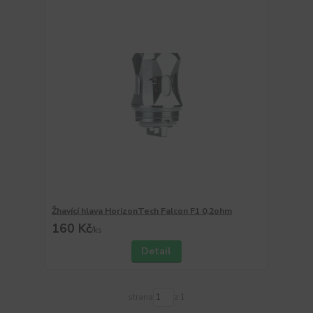
Žhavící hlava HorizonTech Falcon F1 0,2ohm
160 Kč
/
ks
Detail
strana
z 1