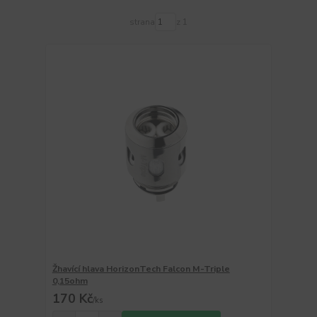
strana
z 1
Žhavící hlava HorizonTech Falcon M-Triple
0,15ohm
170 Kč
/
ks