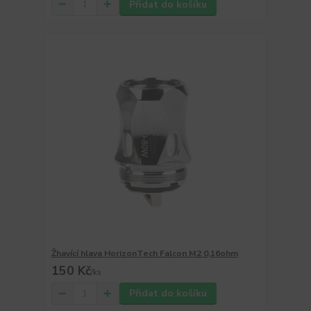
Přidat do košíku
Žhavící hlava HorizonTech Falcon M2 0,16ohm
150 Kč
/
ks
Přidat do košíku