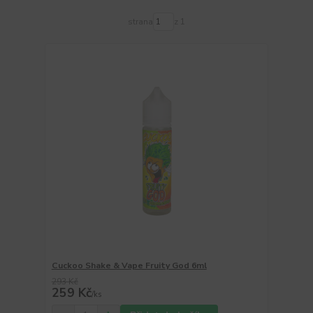
strana
z 1
Cuckoo Shake & Vape Fruity God 6ml
293 Kč
259 Kč
/
ks