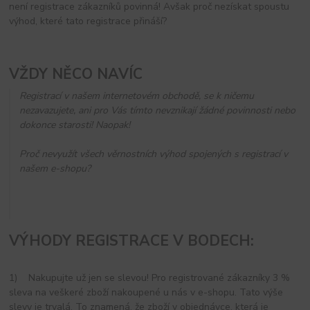
není registrace zákazníků povinná! Avšak proč nezískat spoustu
výhod, které tato registrace přináší?
VŽDY NĚCO NAVÍC
Registrací v našem internetovém obchodě, se k ničemu
nezavazujete, ani pro Vás tímto nevznikají žádné povinnosti nebo
dokonce starosti! Naopak!
Proč nevyužít všech věrnostních výhod spojených s registrací v
našem e-shopu?
VÝHODY REGISTRACE V BODECH:
1) Nakupujte už jen se slevou! Pro registrované zákazníky 3 %
sleva na veškeré zboží nakoupené u nás v e-shopu. Tato výše
slevy je trvalá. To znamená, že zboží v objednávce, která je