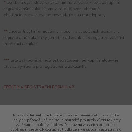
*
uvedená výše slevy se vztahuje na veškeré zboží zakoupené
registrovaným zákazníkem v internetovém obchodě
elektrocigara.cz, sleva se nevztahuje na cenu dopravy
**
chcete-li být informováni e-mailem o speciálních akcích pro
registrované zákazníky, je nutné odsouhlasit v registraci zasílání
informací emailem
***
tato zvýhodněná možnost odstoupení od kupní smlouvy je
určena výhradně pro registrované zákazníky
PŘEJÍT NA REGISTRAČNÍ FORMULÁŘ
<<
Zpět na výpis O nákupu
Pro základní funkčnost, zpříjemnění používání webu, analytické
účely a v případě udělení souhlasu také pro účely cílení reklamy
využíváme soubory cookies. Nastavení vlastních preferencí
cookies můžete kdykoli upravit odkazem ve spodní části stránek.