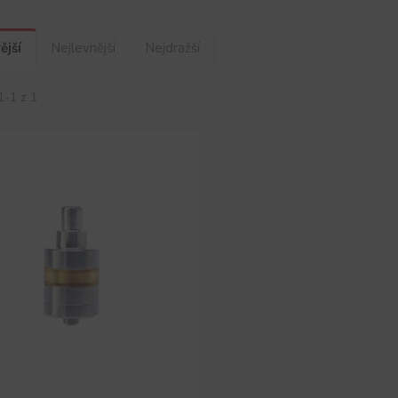
ější
Nejlevnější
Nejdražší
1-1 z 1