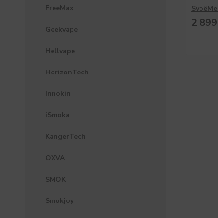
FreeMax
SvoëMes
2 899
Geekvape
Hellvape
HorizonTech
Innokin
iSmoka
KangerTech
OXVA
SMOK
Smokjoy