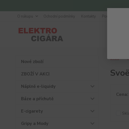
O nákupu
Ochodní podmínky
Kontakty
Poradna
Úvod
A
Nové zboží
Svo
ZBOŽÍ V AKCI
Náplně e-liquidy
Cena:
Báze a příchutě
E-cigarety
Skl
Gripy a Mody