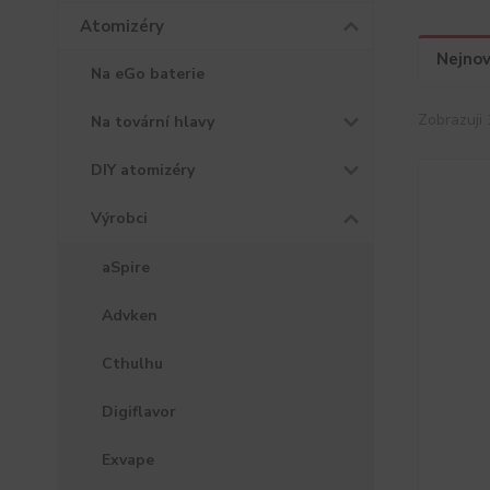
Atomizéry
Nejnov
Na eGo baterie
Zobrazuji 
Na tovární hlavy
DIY atomizéry
Výrobci
aSpire
Advken
Cthulhu
Digiflavor
Exvape