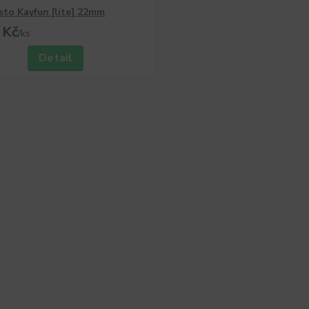
to Kayfun [lite] 22mm
 Kč
/
ks
Detail