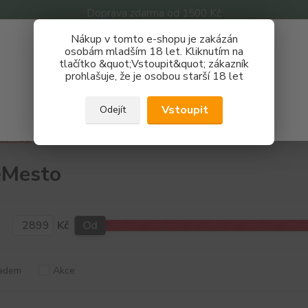
Doprava zdarma od 1500 Kč
Nákup v tomto e-shopu je zakázán
Získej slevu 3%
osobám mladším 18 let. Kliknutím na
tlačítko &quot;Vstoupit&quot; zákazník
Zaregistruj se a nakupuj se slevou právě teď!
Nevíte
prohlašuje, že je osobou starší 18 let
Hledat
733 
REGISTRAČNÍ FORMULÁŘ
Po - P
Vstoupit
Odejít
Zavřít
tomizéry
Výrobci
SvoëMesto
ëMesto
Kč
Od
adem
Akce