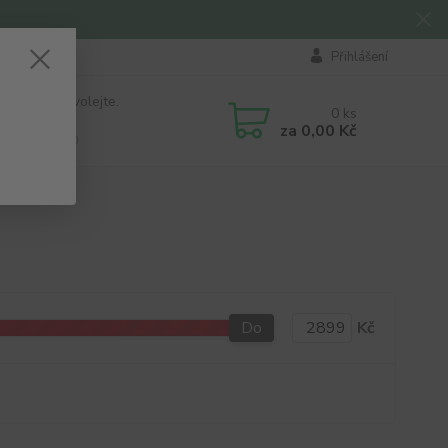
Přihlášení
 si rady? Zavolejte.
0
ks
184 411
za
0,00 Kč
á 8:00 - 16:00
Do
Kč