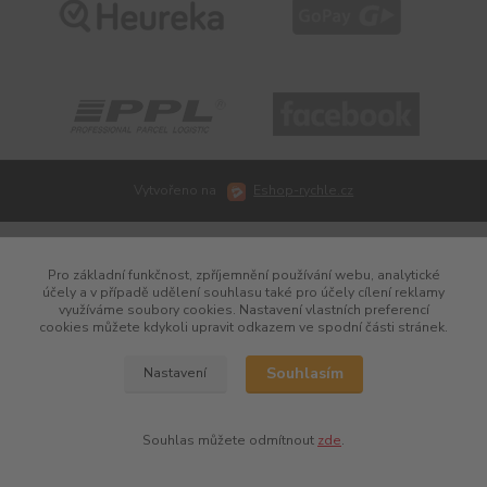
Vytvořeno na
Eshop-rychle.cz
Pro základní funkčnost, zpříjemnění používání webu, analytické
účely a v případě udělení souhlasu také pro účely cílení reklamy
využíváme soubory cookies. Nastavení vlastních preferencí
cookies můžete kdykoli upravit odkazem ve spodní části stránek.
Souhlasím
Nastavení
Souhlas můžete odmítnout
zde
.