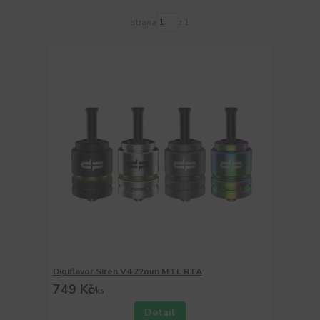
strana
z 1
Digiflavor Siren V4 22mm MTL RTA
749 Kč
/
ks
Detail