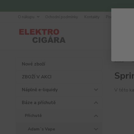
O nákupu
Ochodní podmínky
Kontakty
Poradna
Úvod
B
Nové zboží
Spri
ZBOŽÍ V AKCI
Náplně e-liquidy
V této ka
Báze a příchutě
Příchutě
Adam´s Vape