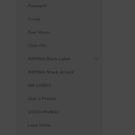
Flavourit
Frutie
Fuul Moon
Chill Pill
IMPERIA Black Label
IMPERIA Shark Attack
INK LORDS
Jack´s Premix
LIQUA Mix&Go
Luxe Vinte