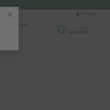
Přihlášení
 si rady? Zavolejte.
0
ks
184 411
za
0,00 Kč
á 8:00 - 16:00