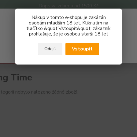
Doprava zdarma od 1500 Kč
Nákup v tomto e-shopu je zakázán
Získej slevu 3%
osobám mladším 18 let. Kliknutím na
tlačítko &quot;Vstoupit&quot; zákazník
Zaregistruj se a nakupuj se slevou právě teď!
Nevíte
prohlašuje, že je osobou starší 18 let
Hledat
733 
REGISTRAČNÍ FORMULÁŘ
Po - P
Vstoupit
Odejít
Zavřít
áze a příchutě
Příchutě
VAPY
Spring Time
ng Time
tegorii nebylo nalezeno žádné zboží.