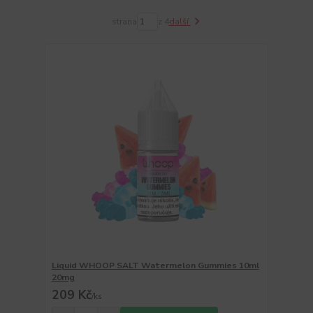
strana
z 4
další
Liquid WHOOP SALT Watermelon Gummies 10ml
20mg
209 Kč
/
ks