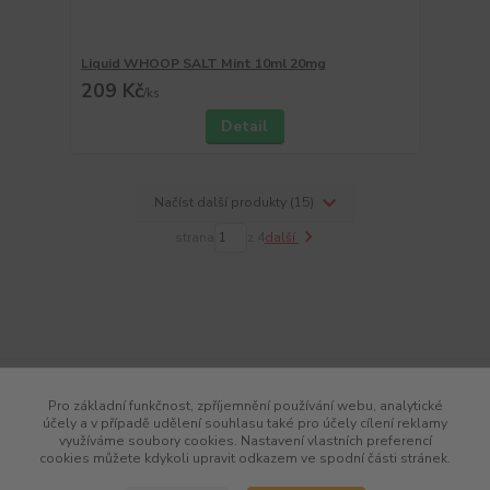
Liquid WHOOP SALT Mint 10ml 20mg
209 Kč
/
ks
Detail
Načíst další produkty (15)
strana
z 4
další
Pro základní funkčnost, zpříjemnění používání webu, analytické
účely a v případě udělení souhlasu také pro účely cílení reklamy
využíváme soubory cookies. Nastavení vlastních preferencí
cookies můžete kdykoli upravit odkazem ve spodní části stránek.