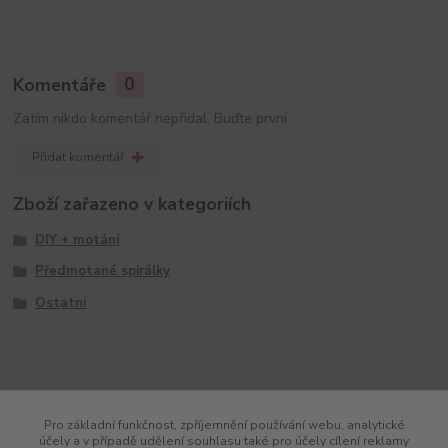
Komentáře
0
Zatím nikdo komentář nepřidal. Buďte první.
Přidat komentář
Zboží zařazeno v kategoriích
DIY + motání
Předmotané spirálky
Ostatní
Pro základní funkčnost, zpříjemnění používání webu, analytické
účely a v případě udělení souhlasu také pro účely cílení reklamy