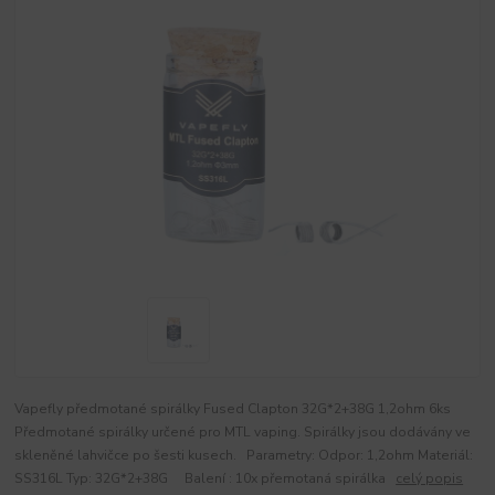
Vapefly předmotané spirálky Fused Clapton 32G*2+38G 1,2ohm 6ks
Předmotané spirálky určené pro MTL vaping. Spirálky jsou dodávány ve
skleněné lahvičce po šesti kusech. Parametry: Odpor: 1,2ohm Materiál:
SS316L Typ: 32G*2+38G Balení : 10x přemotaná spirálka
celý popis