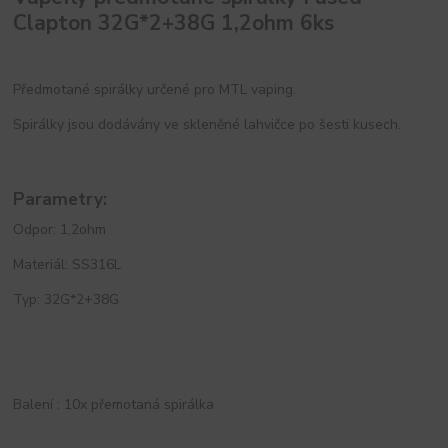
Clapton 32G*2+38G 1,2ohm 6ks
Předmotané spirálky určené pro MTL vaping.
Spirálky jsou dodávány ve skleněné lahvičce po šesti kusech.
Parametry:
Odpor: 1,2ohm
Materiál: SS316L
Typ: 32G*2+38G
Balení : 10x přemotaná spirálka