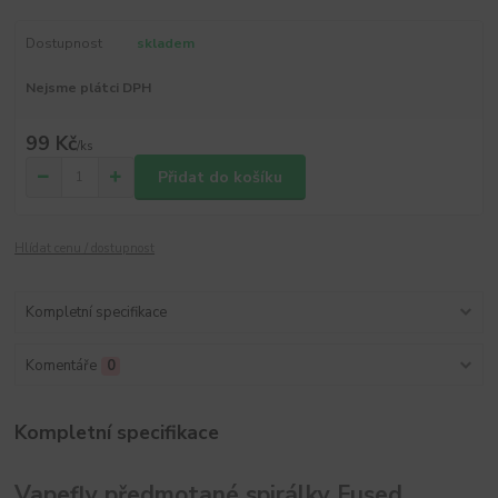
Dostupnost
skladem
Nejsme plátci DPH
99 Kč
/
ks
Přidat do košíku
Hlídat cenu / dostupnost
Kompletní specifikace
Komentáře
0
Kompletní specifikace
Vapefly předmotané spirálky Fused