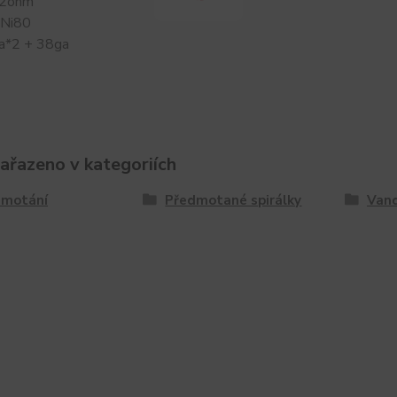
,2ohm
 Ni80
a*2 + 38ga
zařazeno v kategoriích
 motání
Předmotané spirálky
Van