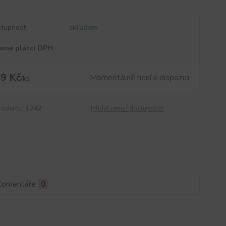
tupnost
skladem
sme plátci DPH
9 Kč
Momentálně není k dispozici
/
ks
roduktu:
1242
Hlídat cenu / dostupnost
Komentáře
0