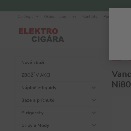
O nákupu
Ochodní podmínky
Kontakty
Poradna
Úvod
D
Nové zboží
Vand
ZBOŽÍ V AKCI
Ni80
Náplně e-liquidy
Báze a příchutě
E-cigarety
Gripy a Mody