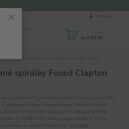
Přihlášení
 si rady? Zavolejte.
0
ks
184 411
za
0,00 Kč
á 8:00 - 16:00
fine MTL předmotané spirálky Fused Clapton Ni80 1,2ohm
né spirálky Fused Clapton
Vape Superfine MTL předmotané spirálky Fused Clapton Ni80
 Již předmotané Fused Clapton spirálky z Nichromu určené
L atomizéry pro klasický vaping stylem ústa-plíce.Spirálky
amotány ze tří Ni80 drátů. Celkový odpor spirálky je 1,2ohm.
ky dodáváme ve skleněné lahvičce po...
celý popis