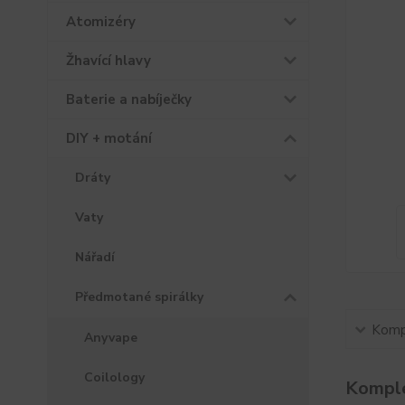
Atomizéry
Žhavící hlavy
Baterie a nabíječky
DIY + motání
Dráty
Vaty
Nářadí
Předmotané spirálky
Kompl
Anyvape
Coilology
Komple