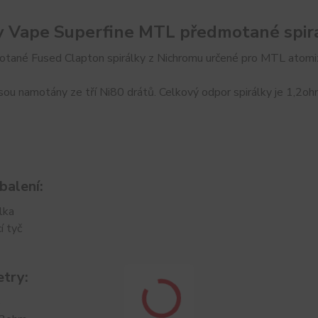
 Vape Superfine MTL předmotané spirá
otané Fused Clapton spirálky z Nichromu určené pro MTL atomizé
jsou namotány ze tří Ni80 drátů. Celkový odpor spirálky je 1,2o
balení:
lka
í tyč
try:
6