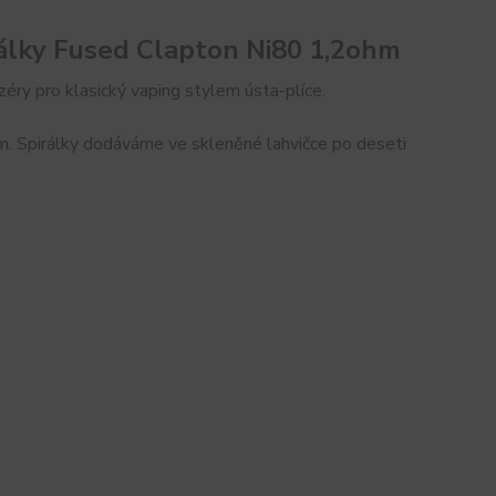
lky Fused Clapton Ni80 1,2ohm
ry pro klasický vaping stylem ústa-plíce.
hm. Spirálky dodáváme ve skleněné lahvičce po deseti