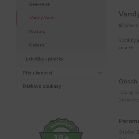
Geekvape
Vandy
Vandy Vape
Již předm
Wotofo
Spirálky 
Ostatní
kusech.
Lahvičky - plničky
Příslušenství
Obsah 
Dárkové poukazy
10x spirá
1x navíjec
Parame
Otočky: 