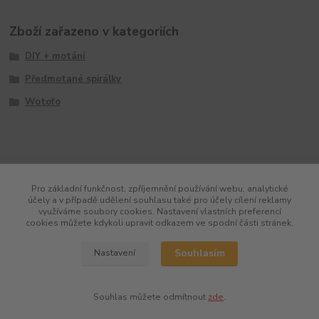
Zboží zařazeno v kategoriích
DIY + motání
Předmotané spirálky
Wotofo
Pro základní funkčnost, zpříjemnění používání webu, analytické
účely a v případě udělení souhlasu také pro účely cílení reklamy
využíváme soubory cookies. Nastavení vlastních preferencí
cookies můžete kdykoli upravit odkazem ve spodní části stránek.
Souhlasím
Nastavení
Souhlas můžete odmítnout
zde
.
Vytvořeno na
Eshop-rychle.cz