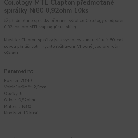
Coilology MTL Clapton předmotané
spirálky Ni80 0,92ohm 10ks
Již předmotané spirálky předního výrobce Coilology s odporem
0,92ohm pro MTL vaping (ústa-plíce).
Klasické Clapton spirálky jsou vyrobeny z materiálu Ni80, což
sebou přináší velmi rychlé rožhavení. Vhodné jsou pro režim
výkonu.
Parametry:
Rozměr: 28/40
Vnitřní průměr: 2,5mm
Otočky: 5
Odpor: 0,92ohm
Materiál: Ni80
Množství: 10 kusů