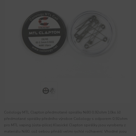
Coilology MTL Clapton předmotané spirálky Ni80 0,92ohm 10ks Již
předmotané spirálky předního výrobce Coilology s odporem 0,92ohm
pro MTL vaping (ústa-plíce).Klasické Clapton spirálky jsou vyrobeny z
materiálu Ni80, což sebou přináší velmi rychlé rožhavení. Vhodné jsou