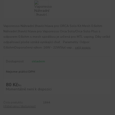
Vaporesso Náhradní žhavící hlava pro ORCA Solo Kit Mesh 0,6ohm
Náhradní žhavící hlava pro Vaporesso Orca Solo/Orca Solo Plus s
odporem 0,6ohm s mesh spirálkou je určená pro MTL vaping. Díky velké
odpařovací ploše vzniká vynikající chuť. Parametry: Odpor:
0,6ohmDoporučený výkon: 16W - 22WStyl vap...
celý popis
Dostupnost
skladem
Nejsme plátci DPH
80 Kč
/
ks
Momentálně není k dispozici
Číslo produktu:
1844
Hlídat cenu / dostupnost