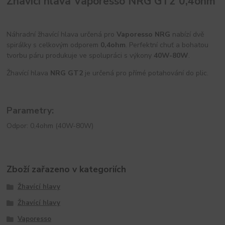
Žhavící hlava Vaporesso NRG GT2 0,4ohm
Náhradní žhavící hlava určená pro
Vaporesso NRG
nabízí dvě
spirálky s celkovým odporem
0,4ohm
. Perfektní chuť a bohatou
tvorbu páru produkuje ve spolupráci s výkony
40W-80W
.
Žhavící hlava
NRG GT2
je určená pro přímé potahování do plic.
Parametry:
Odpor: 0,4ohm (40W-80W)
Zboží zařazeno v kategoriích
Žhavící hlavy
Žhavící hlavy
Vaporesso