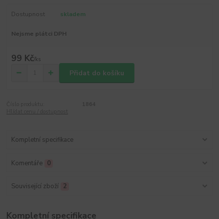
Dostupnost
skladem
Nejsme plátci DPH
99 Kč
/
ks
Přidat do košíku
Číslo produktu:
1864
Hlídat cenu / dostupnost
Kompletní specifikace
Komentáře
0
Související zboží
2
Kompletní specifikace