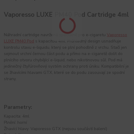
Vaporesso LUXE PM40 Pod Cartridge 4ml
Náhradní cartridge navržená speciálně pro e-cigaretu
Vaporesso
LUXE PM40 Pod
s kapacitou 4ml. Průhledný design usnadňuje
kontrolu stavu e-liquidu, který se plní pohodlně z vrchu. Stačí jen
sejmout vrchní černou část podu a přímo na e-cigaretě dolít do
plnícího otvoru chybějící e-liquid, nebo nikotinovou sůl. Pod má
jedinečný čtyřúrovňový systém ochrany proti úniku. Kompatibilní je
se žhavícími hlavami GTX, které se do podu zasouvají ze spodní
strany.
Parametry:
Kapacita: 4ml
Plnění: horní
Žhavící hlavy: Vaporesso GTX (nejsou součástí balení)