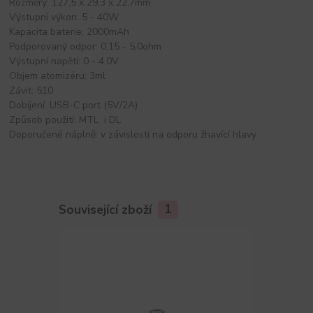
Rozměry: 127,5 x 29,3 x 22,7mm
Výstupní výkon: 5 - 40W
Kapacita baterie: 2000mAh
Podporovaný odpor: 0,15 - 5,0ohm
Výstupní napětí: 0 - 4,0V
Objem atomizéru: 3ml
Závit: 510
Dobíjení: USB-C port (5V/2A)
Způsob použití: MTL i DL
Doporučené náplně: v závislosti na odporu žhavící hlavy
Související zboží
1