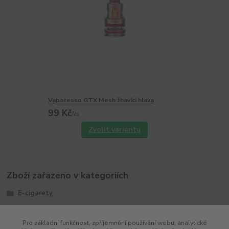
Vaporesso GTX Mesh žhavící hlava
99 Kč
/
ks
Zvolit variantu
Zboží zařazeno v kategoriích
E-cigarety
Box
Pro základní funkčnost, zpříjemnění používání webu, analytické
Značky