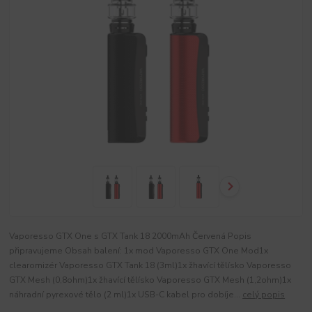
Vaporesso GTX One s GTX Tank 18 2000mAh Červená Popis
připravujeme Obsah balení: 1x mod Vaporesso GTX One Mod1x
clearomizér Vaporesso GTX Tank 18 (3ml)1x žhavící tělísko Vaporesso
GTX Mesh (0,8ohm)1x žhavící tělísko Vaporesso GTX Mesh (1,2ohm)1x
náhradní pyrexové tělo (2 ml)1x USB-C kabel pro dobíje...
celý popis