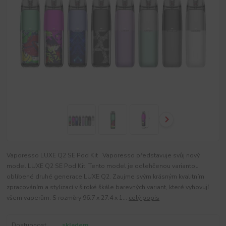
Vaporesso LUXE Q2 SE Pod Kit Vaporesso představuje svůj nový
model LUXE Q2 SE Pod Kit. Tento model je odlehčenou variantou
oblíbené druhé generace LUXE Q2. Zaujme svým krásným kvalitním
zpracováním a stylizací v široké škále barevných variant, které vyhovují
všem vaperům. S rozměry 96.7 x 27.4 x 1...
celý popis
Dostupnost
skladem