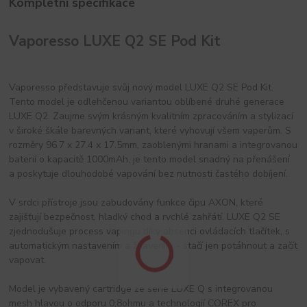
Kompletní specifikace
Vaporesso LUXE Q2 SE Pod Kit
Vaporesso představuje svůj nový model LUXE Q2 SE Pod Kit.
Tento model je odlehčenou variantou oblíbené druhé generace
LUXE Q2. Zaujme svým krásným kvalitním zpracováním a stylizací
v široké škále barevných variant, které vyhovují všem vaperům. S
rozměry 96.7 x 27.4 x 17.5mm, zaoblenými hranami a integrovanou
baterií o kapacitě 1000mAh, je tento model snadný na přenášení
a poskytuje dlouhodobé vapování bez nutnosti častého dobíjení.
V srdci přístroje jsou zabudovány funkce čipu AXON, které
zajišťují bezpečnost, hladký chod a rychlé zahřátí. LUXE Q2 SE
zjednodušuje process vapingu díky absenci ovládacích tlačítek, s
automatickým nastavením a žhavením - stačí jen potáhnout a začít
vapovat.
Model je vybavený cartridge ze série LUXE Q s integrovanou
mesh hlavou o odporu 0,8ohmu a technologií COREX pro