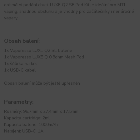
optimální podání chuti. LUXE Q2 SE Pod Kit je ideální pro MTL
vaping, snadnou obsluhu a je vhodný pro začátečníky i nenáročné
vapery.
Obsah balení:
1x Vaporesso LUXE Q2 SE baterie
1x Vaporesso LUXE Q 0,8ohm Mesh Pod
1x šňůrka na krk
1x USB-C kabel
Obsah balení může být ještě upřesněn
Parametry:
Rozměry: 96,7mm x 27,4mm x 17,5mm
Kapacita cartridge: 2ml
Kapacita baterie: 1000mAh
Nabíjení: USB-C, 1A