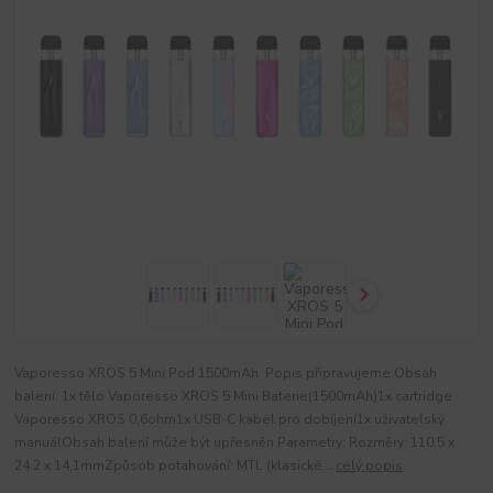
Vaporesso XROS 5 Mini Pod 1500mAh Popis připravujeme Obsah
balení: 1x tělo Vaporesso XROS 5 Mini Baterie(1500mAh)1x cartridge
Vaporesso XROS 0,6ohm1x USB-C kabel pro dobíjení1x uživatelský
manuálObsah balení může být upřesněn Parametry: Rozměry: 110,5 x
24.2 x 14,1mmZpůsob potahování: MTL (klasické...
celý popis