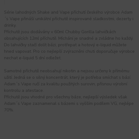
Série lahodných Shake and Vape příchutí českého výrobce Adam
´s Vape přináší unikátní příchutě inspirované sladkostmi, dezerty i
drinky.
Příchutě jsou dodávány v 60ml Chubby Gorilla lahvičkách
obsahujících 12ml příchutě. Míchání je snadné a zvládne ho každý.
Do lahvičky stačí dolít bázi, protřepat a hotový e-liquid můžete
hned vapovat. Pro co nejlepší zvýrazněni chuti doporučuje výrobce
nechat e-liquid 5 dní odležet.
Samotné příchutě neobsahují nikotin a nejsou určeny k přímému
užití. Jedná se o silný koncentrát, který je potřeba smíchat s bází.
Adam´s Vape ručí za kvalitu použitých surovin, přísnou výrobní
kontrolu a atestace.
Příchutě jsou vhodné pro všechny báze, nejlepší výsledek však
Adam´s Vape zaznamenal s bázemi s vyšším podílem VG, nejlépe
70%.