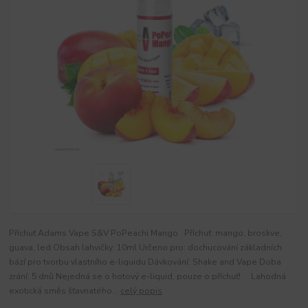
Příchuť Adams Vape S&V PoPeachi Mango Příchuť: mango, broskve,
guava, led Obsah lahvičky: 10ml Určeno pro: dochucování základních
bází pro tvorbu vlastního e-liquidu Dávkování: Shake and Vape Doba
zrání: 5 dnů Nejedná se o hotový e-liquid, pouze o příchuť! Lahodná
exotická směs šťavnatého...
celý popis