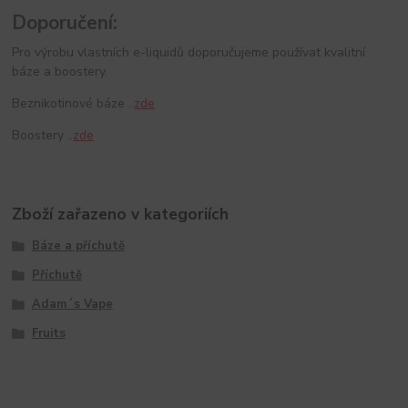
Doporučení:
Pro výrobu vlastních e-liquidů doporučujeme používat kvalitní
báze a boostery.
Beznikotinové báze ..
zde
Boostery ..
zde
Zboží zařazeno v kategoriích
Báze a příchutě
Příchutě
Adam´s Vape
Fruits