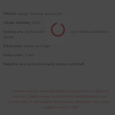
Příchuť:
mango, broskve, guava, led
Obsah lahvičky:
10ml
Určeno pro:
dochucování základních bází pro tvorbu vlastního e-
liquidu
Dávkování:
Shake and Vape
Doba zrání:
5 dnů
Nejedná se o hotový e-liquid, pouze o příchuť!
Lahodná exotická směs šťavnatého ovoce, kterou si užijete po
celý den. Sladké mango, zralé broskve, exotická guava a pár
kostek ledu, to vše spojené dohromady v delikátním mixu,
který
si užijete v zimě i v létě