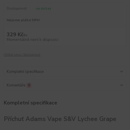
Dostupnost
na dotaz
Nejsme plátci DPH
329 Kč
/
ks
Momentálně není k dispozici
Hlídat cenu / dostupnost
Kompletní specifikace
Komentáře
0
Kompletní specifikace
Příchuť Adams Vape S&V Lychee Grape