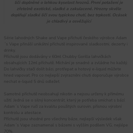
liči doplněné o lehkou kyselost hroznů. První potažení je
zřetelně exotické, sladké a zakulacené. Hrozny skvěle
doplňují sladké liči svou typickou chutí, bez trpkosti. Ocásek
je chladivý a osvěžující
Série lahodných Shake and Vape příchutí českého výrobce Adam
´s Vape přináší unikátní příchutě inspirované sladkostmi, dezerty i
drinky.
Příchutě jsou dodávány v 60ml Chubby Gorilla lahvičkách
obsahujících 12ml příchutě. Míchání je snadné a zvládne ho každý.
Do lahvičky stačí dolít bázi, protřepat a hotový e-liquid můžete
hned vapovat. Pro co nejlepší zvýrazněni chuti doporučuje výrobce
nechat e-liquid 5 dnů odležet.
Samotné příchutě neobsahují nikotin a nejsou určeny k přímému
užití. Jedná se o silný koncentrát, který je potřeba smíchat s bází.
Adam´s Vape ručí za kvalitu použitých surovin, přísnou výrobní
kontrolu a atestace.
Příchutě jsou vhodné pro všechny báze, nejlepší výsledek však
Adam´s Vape zaznamenal s bázemi s vyšším podílem VG, nejlépe
70%.