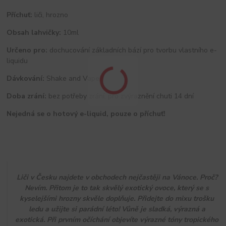
Příchuť:
liči, hrozno
Obsah lahvičky:
10ml
Určeno pro:
dochucování základních bází pro tvorbu vlastního e-
liquidu
Dávkování:
Shake and Vape
Doba zrání:
bez potřeby zrání, pro zvýraznění chuti 14 dní
Nejedná se o hotový e-liquid, pouze o příchuť!
Liči v Česku najdete v obchodech nejčastěji na Vánoce. Proč?
Nevím. Přitom je to tak skvělý exotický ovoce, který se s
kyselejšími hrozny skvěle doplňuje. Přidejte do mixu trošku
ledu a užijte si parádní léto! Vůně je sladká, výrazná a
exotická. Při prvním očíchání objevíte výrazné tóny tropického