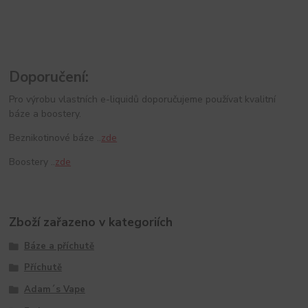
Doporučení:
Pro výrobu vlastních e-liquidů doporučujeme používat kvalitní
báze a boostery.
Beznikotinové báze ..
zde
Boostery ..
zde
Zboží zařazeno v kategoriích
Báze a příchutě
Příchutě
Adam´s Vape