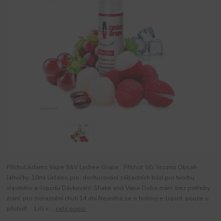
Příchuť Adams Vape S&V Lychee Grape Příchuť: liči, hrozno Obsah
lahvičky: 10ml Určeno pro: dochucování základních bází pro tvorbu
vlastního e-liquidu Dávkování: Shake and Vape Doba zrání: bez potřeby
zrání, pro zvýraznění chuti 14 dní Nejedná se o hotový e-liquid, pouze o
příchuť! Liči v ...
celý popis