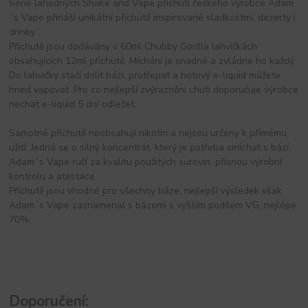
Série lahodných Shake and Vape příchutí českého výrobce Adam
´s Vape přináší unikátní příchutě inspirované sladkostmi, dezerty i
drinky.
Příchutě jsou dodávány v 60ml Chubby Gorilla lahvičkách
obsahujících 12ml příchutě. Míchání je snadné a zvládne ho každý.
Do lahvičky stačí dolít bázi, protřepat a hotový e-liquid můžete
hned vapovat. Pro co nejlepší zvýrazněni chuti doporučuje výrobce
nechat e-liquid 5 dní odležet.
Samotné příchutě neobsahují nikotin a nejsou určeny k přímému
užití. Jedná se o silný koncentrát, který je potřeba smíchat s bází.
Adam´s Vape ručí za kvalitu použitých surovin, přísnou výrobní
kontrolu a atestace.
Příchutě jsou vhodné pro všechny báze, nejlepší výsledek však
Adam´s Vape zaznamenal s bázemi s vyšším podílem VG, nejlépe
70%.
Doporučení: