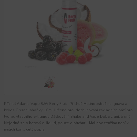
Příchuť Adams Vape S&V Berry Fruit Příchuť: Malinoostružina, guava a
kokos Obsah lahvičky: 10ml Určeno pro: dochucování základních bází pro
tvorbu vlastního e-liquidu Dávkování: Shake and Vape Doba zrání: 5 dnů
Nejedná se o hotový e-liquid, pouze o příchuť! Malinoostružina není v
našich kon...
celý popis