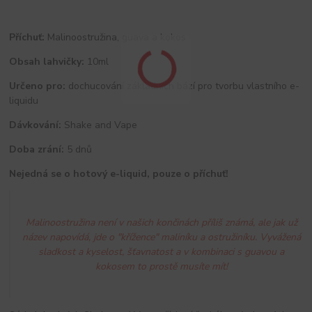
Příchuť:
Malinoostružina, guava a kokos
Obsah lahvičky:
10ml
Určeno pro:
dochucování základních bází pro tvorbu vlastního e-
liquidu
Dávkování:
Shake and Vape
Doba zrání:
5 dnů
Nejedná se o hotový e-liquid, pouze o příchuť!
Malinoostružina není v našich končinách příliš známá, ale jak už
název napovídá, jde o "křížence" maliníku a ostružiníku. Vyvážená
sladkost a kyselost, šťavnatost a v kombinaci s guavou a
kokosem to prostě musíte mít!