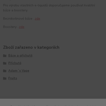
Pro výrobu vlastních e-liquidů doporučujeme používat kvalitní
báze a boostery.
Beznikotinové báze ..
zde
Boostery ..
zde
Zboží zařazeno v kategoriích
Báze a příchutě
Příchutě
Adam´s Vape
Fruits