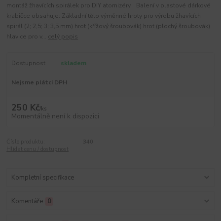
montáž žhavících spirálek pro DIY atomizéry. Balení v plastové dárkové
krabičce obsahuje: Základní tělo výměnné hroty pro výrobu žhavících
spirál (2; 2,5; 3; 3,5 mm) hrot (křížový šroubovák) hrot (plochý šroubovák)
hlavice pro v...
celý popis
Dostupnost
skladem
Nejsme plátci DPH
250 Kč
/
ks
Momentálně není k dispozici
Číslo produktu:
340
Hlídat cenu / dostupnost
Kompletní specifikace
Komentáře
0