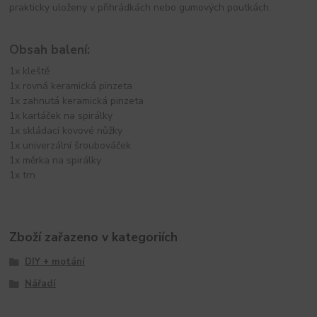
prakticky uloženy v přihrádkách nebo gumových poutkách.
Obsah balení:
1x kleště
1x rovná keramická pinzeta
1x zahnutá keramická pinzeta
1x kartáček na spirálky
1x skládací kovové nůžky
1x univerzální šroubováček
1x měrka na spirálky
1x trn
Zboží zařazeno v kategoriích
DIY + motání
Nářadí