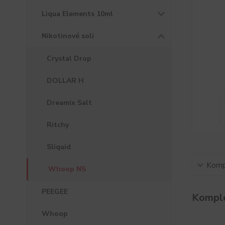
Liqua Elements 10ml
Nikotinové soli
Crystal Drop
DOLLAR H
Dreamix Salt
Ritchy
Sliquid
Kompl
Whoop NS
PEEGEE
Komple
Whoop