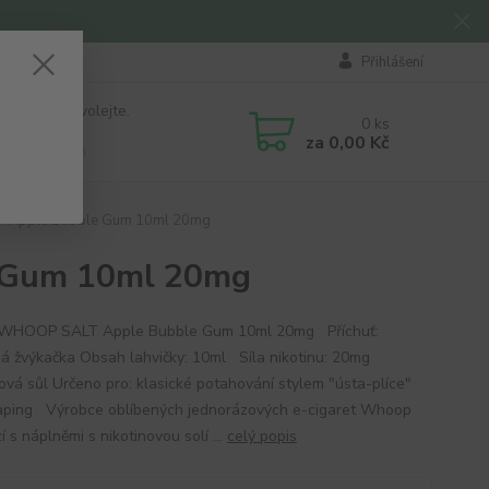
Přihlášení
 si rady? Zavolejte.
0
ks
184 411
za
0,00 Kč
á 8:00 - 16:00
 Apple Bubble Gum 10ml 20mg
 Gum 10ml 20mg
d WHOOP SALT Apple Bubble Gum 10ml 20mg Příchuť:
ná žvýkačka Obsah lahvičky: 10ml Síla nikotinu: 20mg
nová sůl Určeno pro: klasické potahování stylem "ústa-plíce"
ping Výrobce oblíbených jednorázových e-cigaret Whoop
í s náplněmi s nikotinovou solí ...
celý popis