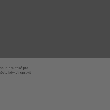
 souhlasu také pro
žete kdykoli upravit
Vytvořeno na
Eshop-rychle.cz