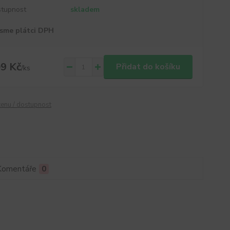
tupnost
skladem
sme plátci DPH
9 Kč
Přidat do košíku
/
ks
cenu / dostupnost
Komentáře
0