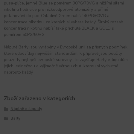
pusa-plíce, jemné Blue se poměrem 30PG/70VG a nižšími silami
nikotinu hodí více pro nízkoodporové atomizéry a přímé
potahování do plic. Chladivé Green nabízí 40PG/60VG a
koncentrace nikotinu, ze kterých si vybere každý. Široký rozsah
koncentrací nikotinu nabízí také příchutě BLACK a GOLD s
poměrem 50PG/50VG.
Náplně Barly jsou vyráběny v Evropské unii za přísných podmínek,
které odpovídají nejvyšším standardům. K přípravě jsou použity
pouze ty nejlepší evropské suroviny. To zajišťuje Barly e-liquidům
jejich jedinečnou a výjimečně věrnou chuť, kterou si vychutná
naprosto každý.
Zboží zařazeno v kategoriích
Náplně e-liquidy
Barly