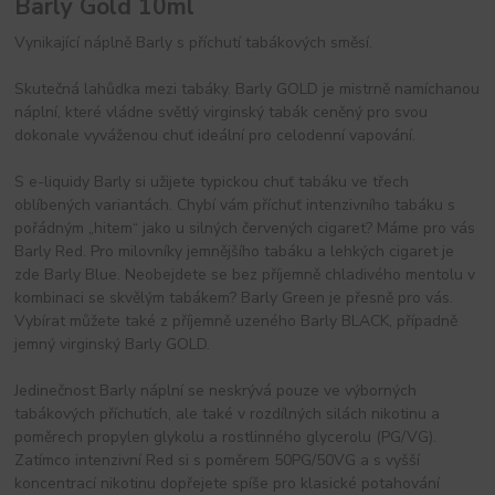
Barly Gold 10ml
Vynikající náplně Barly s příchutí tabákových směsí.
Skutečná lahůdka mezi tabáky. Barly GOLD je mistrně namíchanou
náplní, které vládne světlý virginský tabák ceněný pro svou
dokonale vyváženou chuť ideální pro celodenní vapování.
S e-liquidy Barly si užijete typickou chuť tabáku ve třech
oblíbených variantách. Chybí vám příchuť intenzivního tabáku s
pořádným „hitem“ jako u silných červených cigaret? Máme pro vás
Barly Red. Pro milovníky jemnějšího tabáku a lehkých cigaret je
zde Barly Blue. Neobejdete se bez příjemně chladivého mentolu v
kombinaci se skvělým tabákem? Barly Green je přesně pro vás.
Vybírat můžete také z příjemně uzeného Barly BLACK, případně
jemný virginský Barly GOLD.
Jedinečnost Barly náplní se neskrývá pouze ve výborných
tabákových příchutích, ale také v rozdílných silách nikotinu a
poměrech propylen glykolu a rostlinného glycerolu (PG/VG).
Zatímco intenzivní Red si s poměrem 50PG/50VG a s vyšší
koncentrací nikotinu dopřejete spíše pro klasické potahování