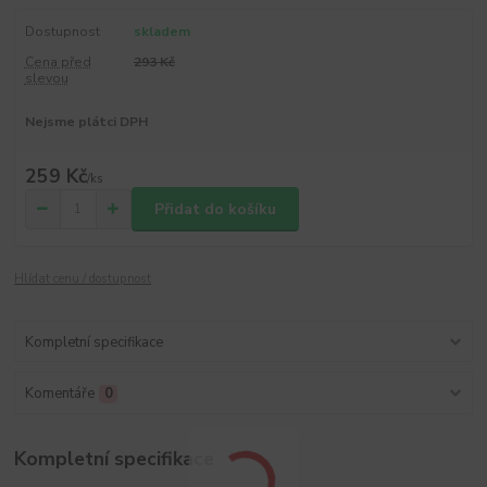
Dostupnost
skladem
Cena před
293 Kč
slevou
Nejsme plátci DPH
259 Kč
/
ks
Přidat do košíku
Hlídat cenu / dostupnost
Kompletní specifikace
Komentáře
0
Kompletní specifikace