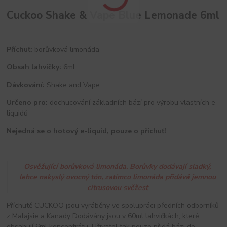
Cuckoo Shake & Vape Blue Lemonade 6ml
Příchuť:
borůvková limonáda
Obsah lahvičky:
6ml
Dávkování:
Shake and Vape
Určeno pro:
dochucování základních bází pro výrobu vlastních e-
liquidů
Nejedná se o hotový e-liquid, pouze o příchuť!
Osvěžující borůvková limonáda. Borůvky dodávají sladký,
lehce nakyslý ovocný tón, zatímco limonáda přidává jemnou
citrusovou svěžest
Příchutě CUCKOO jsou vyráběny ve spolupráci předních odborníků
z Malajsie a Kanady Dodávány jsou v 60ml lahvičkách, které
obsahují 6ml koncentrátu. Uživatel tak pouze přidá bázi do