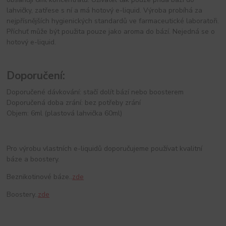
lahvičky, zatřese s ní a má hotový e-liquid. Výroba probíhá za
nejpřísnějších hygienických standardů ve farmaceutické laboratoři.
Příchuť může být použita pouze jako aroma do bází. Nejedná se o
hotový e-liquid.
Doporučení:
Doporučené dávkování: stačí dolít bází nebo boosterem
Doporučená doba zrání: bez potřeby zrání
Objem: 6ml (plastová lahvička 60ml)
Pro výrobu vlastních e-liquidů doporučujeme používat kvalitní
báze a boostery.
Beznikotinové báze..
zde
Boostery..
zde