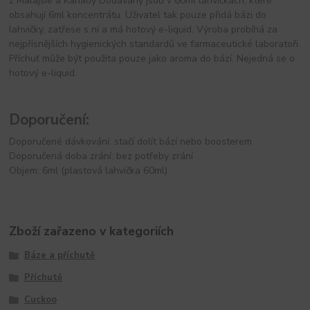
z Malajsie a Kanady Dodávány jsou v 60ml lahvičkách, které
obsahují 6ml koncentrátu. Uživatel tak pouze přidá bázi do
lahvičky, zatřese s ní a má hotový e-liquid. Výroba probíhá za
nejpřísnějších hygienických standardů ve farmaceutické laboratoři.
Příchuť může být použita pouze jako aroma do bází. Nejedná se o
hotový e-liquid.
Doporučení:
Doporučené dávkování: stačí dolít bází nebo boosterem
Doporučená doba zrání: bez potřeby zrání
Objem: 6ml (plastová lahvička 60ml)
Zboží zařazeno v kategoriích
Báze a příchutě
Příchutě
Cuckoo