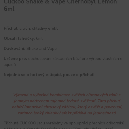
Cuckoo Shake & Vape Chernobyl Lemon
6ml
Příchuť:
citrón, chladivý efekt
Obsah lahvičky:
6ml
Dávkování:
Shake and Vape
Určeno pro:
dochucování základních bází pro výrobu vlastních e-
liquidů
Nejedná se o hotový e-liquid, pouze o příchuť!
Výrazná a výbušná kombinace svěžích citronových tónů s
jemným nádechem tajemné ledové svěžesti. Tato příchuť
nabízí intenzivní citrusový zážitek, který osvěží a povzbudí,
zatímco lehký chladivý efekt přidává na jedinečnosti
Příchutě CUCKOO jsou vyráběny ve spolupráci předních odborníků