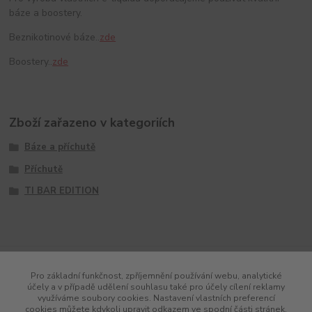
báze a boostery.
Beznikotinové báze..
zde
Boostery..
zde
Zboží zařazeno v kategoriích
Báze a příchutě
Příchutě
TI BAR EDITION
Pro základní funkčnost, zpříjemnění používání webu, analytické
účely a v případě udělení souhlasu také pro účely cílení reklamy
využíváme soubory cookies. Nastavení vlastních preferencí
cookies můžete kdykoli upravit odkazem ve spodní části stránek.