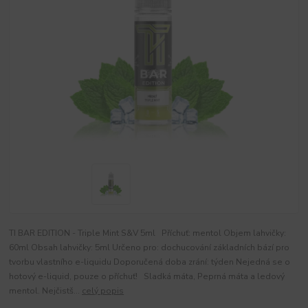
TI BAR EDITION - Triple Mint S&V 5ml Příchuť: mentol Objem lahvičky:
60ml Obsah lahvičky: 5ml Určeno pro: dochucování základních bází pro
tvorbu vlastního e-liquidu Doporučená doba zrání: týden Nejedná se o
hotový e-liquid, pouze o příchuť! Sladká máta, Peprná máta a ledový
mentol. Nejčistš...
celý popis