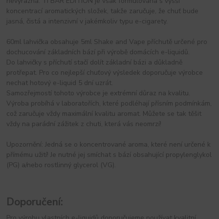
nevýrazná. TI BAR EDITION je však formulována s vyšší
koncentrací aromatických složek, takže zaručuje, že chuť bude
jasná, čistá a intenzivní v jakémkoliv typu e-cigarety.
60ml lahvička obsahuje 5ml Shake and Vape příchutě určené pro
dochucování základních bází při výrobě domácích e-liquidů.
Do lahvičky s příchutí stačí dolít základní bázi a důkladně
protřepat. Pro co nejlepší chuťový výsledek doporučuje výrobce
nechat hotový e-liquid 5 dní uzrát.
Samozřejmostí tohoto výrobce je extrémní důraz na kvalitu.
Výroba probíhá v laboratořích, které podléhají přísním podmínkám,
což zaručuje vždy maximální kvalitu aromat. Můžete se tak těšit
vždy na parádní zážitek z chuti, která vás neomrzí!
Upozornění: Jedná se o koncentrované aroma, které není určené k
přímému užití! Je nutné jej smíchat s bází obsahující propylenglykol
(PG) a/nebo rostlinný glycerol (VG).
Doporučení:
Pro výrobu vlastních e-liquidů doporučujeme používat kvalitní