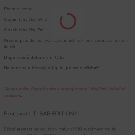
Příchuť:
mentol
Objem lahvičky:
60ml
Obsah lahvičky:
5ml
Určeno pro:
dochucování základních bází pro tvorbu vlastního e-
liquidu
Doporučená doba zrání:
týden
Nejedná se o hotový e-liquid, pouze o příchuť!
Sladká máta, Peprná máta a ledový mentol. Nejčistší chladivé
osvěžení.
Proč zvolit TI BAR EDITION?
Běžná aromata mohou být v malých POD systémech někdy