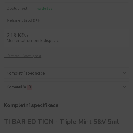
Dostupnost
na dotaz
Nejsme plátci DPH
219 Kč
/
ks
Momentálně není k dispozici
Hlídat cenu / dostupnost
Kompletní specifikace
Komentáře
0
Kompletní specifikace
TI BAR EDITION - Triple Mint S&V 5ml