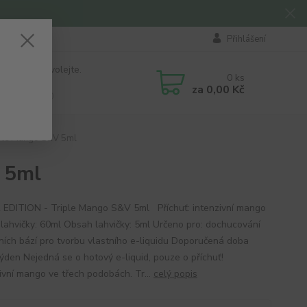
Přihlášení
 si rady? Zavolejte.
0
ks
184 411
za
0,00 Kč
á 8:00 - 16:00
ple Mango S&V 5ml
 5ml
 EDITION - Triple Mango S&V 5ml Příchuť: intenzivní mango
lahvičky: 60ml Obsah lahvičky: 5ml Určeno pro: dochucování
ních bází pro tvorbu vlastního e-liquidu Doporučená doba
 týden Nejedná se o hotový e-liquid, pouze o příchuť!
ivní mango ve třech podobách. Tr...
celý popis