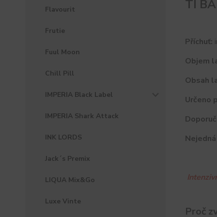
TI BA
Flavourit
Frutie
Příchuť:
i
Fuul Moon
Objem la
Chill Pill
Obsah la
IMPERIA Black Label
Určeno p
IMPERIA Shark Attack
Doporuč
INK LORDS
Nejedná 
Jack´s Premix
Intenziv
LIQUA Mix&Go
Luxe Vinte
Proč z