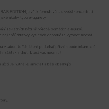
BAR EDITION je však formulována s vyšší koncentrací
v jakémkoliv typu e-cigarety.
í základních bází při výrobě domácích e-liquidů.
 co nejlepší chuťový výsledek doporučuje výrobce nechat
á v laboratořích, které podléhají přísním podmínkám, což
í zážitek z chuti, která vás neomrzí!
ití! Je nutné jej smíchat s bází obsahující
tery.