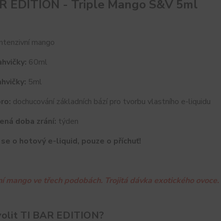
R EDITION - Triple Mango S&V 5ml
ntenzivní mango
hvičky:
60ml
hvičky:
5ml
ro:
dochucování základních bází pro tvorbu vlastního e-liquidu
ená doba zrání:
týden
se o hotový e-liquid, pouze o příchuť!
ní mango ve třech podobách. Trojitá dávka exotického ovoce.
volit TI BAR EDITION?