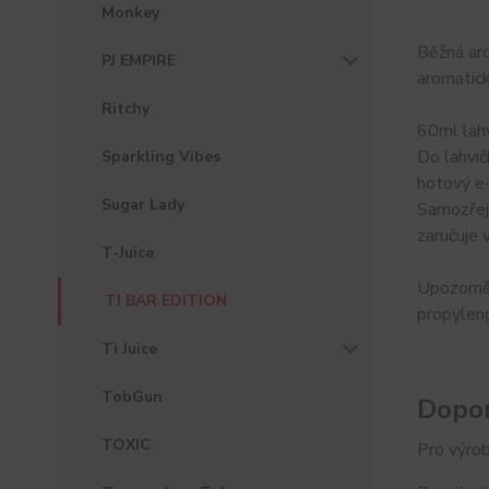
Monkey
Běžná ar
PJ EMPIRE
aromatick
Ritchy
60ml lahv
Do lahvič
Sparkling Vibes
hotový e-
Sugar Lady
Samozřejm
zaručuje 
T-Juice
Upozorněn
TI BAR EDITION
propyleng
Ti Juice
TobGun
Dopor
TOXIC
Pro výrob