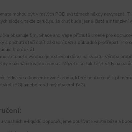
omata mohou být v malých POD systémech někdy nevýrazná. TI 
ých složek, takže zaručuje, že chuť bude jasná, čistá a intenzivní 
ička obsahuje 5ml Shake and Vape příchutě určené pro dochucován
ky s příchutí stačí dolít základní bázi a důkladně protřepat. Pro
liquid 5 dní uzrát.
ostí tohoto výrobce je extrémní důraz na kvalitu. Výroba probíh
vždy maximální kvalitu aromat. Můžete se tak těšit vždy na parádn
í: Jedná se o koncentrované aroma, které není určené k přímému už
lykol (PG) a/nebo rostlinný glycerol (VG).
učení:
u vlastních e-liquidů doporučujeme používat kvalitní báze a boos