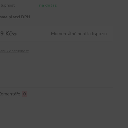
tupnost
na dotaz
sme plátci DPH
9 Kč
Momentálně není k dispozici
/
ks
cenu / dostupnost
Komentáře
0