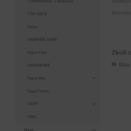
Beznikoti
Tremendous Tobaccos
Boostery.
TIM JUICE
Uahu
VAMPIRE VAPE
Zboží 
Vape Fest
Báze 
VAPEMPIRE
Vape Mix
VapeTown
VAPY
VINC
Báze