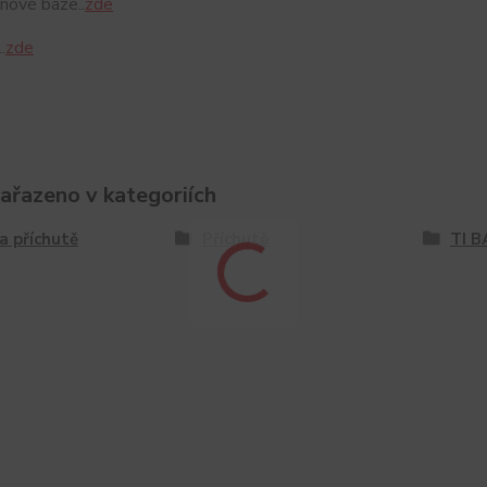
nové báze..
zde
.
zde
zařazeno v kategoriích
a příchutě
Příchutě
TI B