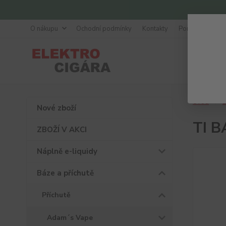
O nákupu
Ochodní podmínky
Kontakty
Poradna
Úvod
B
Nové zboží
TI B
ZBOŽÍ V AKCI
Náplně e-liquidy
Báze a příchutě
Příchutě
Adam´s Vape