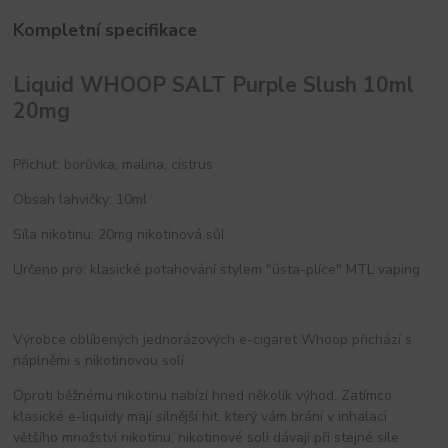
Kompletní specifikace
Liquid WHOOP SALT Purple Slush 10ml
20mg
Příchuť: borůvka, malina, cistrus
Obsah lahvičky: 10ml
Síla nikotinu: 20mg nikotinová sůl
Určeno pro: klasické potahování stylem "ústa-plíce" MTL vaping
Výrobce oblíbených jednorázových e-cigaret Whoop přichází s
náplněmi s nikotinovou solí
Oproti běžnému nikotinu nabízí hned několik výhod. Zatímco
klasické e-liquidy mají silnější hit, který vám brání v inhalaci
většího množství nikotinu, nikotinové soli dávají při stejné síle