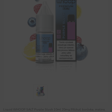
Liquid WHOOP SALT Purple Slush 10ml 20mg Příchuť: borůvka, malina,