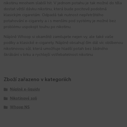
nikotinu mnohem slabší hit. V jednom potahu je tak možné do těla
dostat větší dávku nikotinu, která bude pocitově podobná
klasickým cigaretám. Odpadá tak nutnost nepřetržitého
potahování e-cigarety a i s menšími pod systémy je možné bez
problému uspokojit touhu po nikotinu.
Náplně Whoop si okamžitě zamilujete nejen vy, ale také vaše
podíky a klasické e-cigarety. Náplně obsahují čím dál víc oblíbenou
nikotinovou sůl, která umožňuje hladší potah bez žádného
škrábání v krku a rychlejší vstřebatelnost nikotinu
Zboží zařazeno v kategoriích
Náplně e-liquidy
Nikotinové soli
Whoop NS