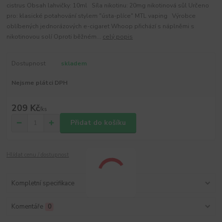
cistrus Obsah lahvičky: 10ml Síla nikotinu: 20mg nikotinová sůl Určeno
pro: klasické potahování stylem "ústa-plíce" MTL vaping Výrobce
oblíbených jednorázových e-cigaret Whoop přichází s náplněmi s
nikotinovou solí Oproti běžném...
celý popis
Dostupnost
skladem
Nejsme plátci DPH
209 Kč
/
ks
Přidat do košíku
Hlídat cenu / dostupnost
Kompletní specifikace
Komentáře
0