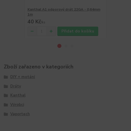
Kanthal A1 odporový drát 22GA - 0,64mm
Kanthal A1 
1m
5m
40 Kč
120 Kč
/
ks
/
ks
Přidat do košíku
Zboží zařazeno v kategoriích
DIY + motání
Dráty
Kanthal
Výrobci
Vaportech