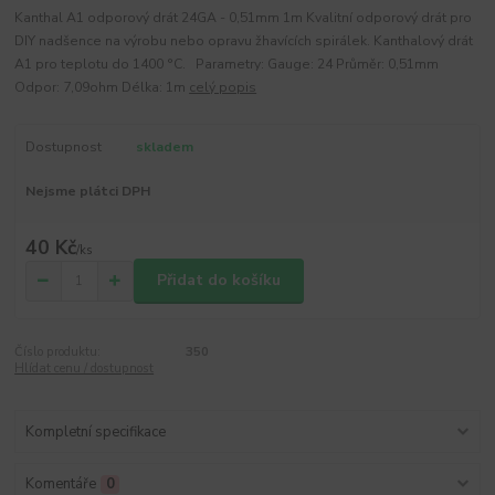
Kanthal A1 odporový drát 24GA - 0,51mm 1m Kvalitní odporový drát pro
DIY nadšence na výrobu nebo opravu žhavících spirálek. Kanthalový drát
A1 pro teplotu do 1400 °C. Parametry: Gauge: 24 Průměr: 0,51mm
Odpor: 7,09ohm Délka: 1m
celý popis
Dostupnost
skladem
Nejsme plátci DPH
40 Kč
/
ks
Přidat do košíku
Číslo produktu:
350
Hlídat cenu / dostupnost
Kompletní specifikace
Komentáře
0